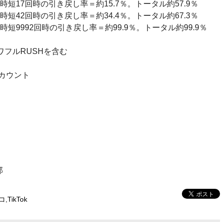
、時短17回時の引き戻し率＝約15.7％。トータル約57.9％
、時短42回時の引き戻し率＝約34.4％。トータル約67.3％
時短9992回時の引き戻し率＝約99.9％。トータル約99.9％
ワフルRUSHを含む
10カウント
：
部
コ
,
TikTok