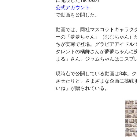
に開設したTikTokの
公式アカウント
で動画を公開した。
動画では、同社マスコットキャラク
ーの「夢夢ちゃん」（むむちゃん）
ちが実写で登場。グラビアアイドル
タレントの橘舞さんが夢夢ちゃんに
まる」さん、ジャムちゃんはコスプレ
現時点で公開している動画は8本。
させたりと、さまざまな企画に挑戦
いね」が贈られている。