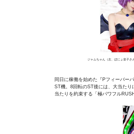
ジャムちゃん（左、ぽにょ皇子さ
同日に稼働を始めた『Pフィーバーパワ
ST機。8回転のST後には、大当た
当たりを約束する「極パワフルRUS