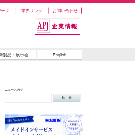
データ
業界リンク
お問い合わせ
新製品・展示会
English
ニュース内を