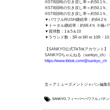
※ST8回時の引き戻し率＝約50.1％
※ST8回時の引き戻し率＝約50.1％
※ST8回時の引き戻し率＝約50.1％、
▼パワフルRUSH継続率：約64.2％
▼トータル継続率：約68.4％ ※極パ
▼賞球数：1＆5＆10
▼ラウンド数：3R or 6R or 10R・
【SANKYO公式TikTokアカウント】
SANKYOちゃんねる（sankyo_ch）
https://www.tiktok.com/@sankyo_ch
文＝アミューズメントジャパン編集
SANKYO
,
フィーバーパワフル
,
パチン