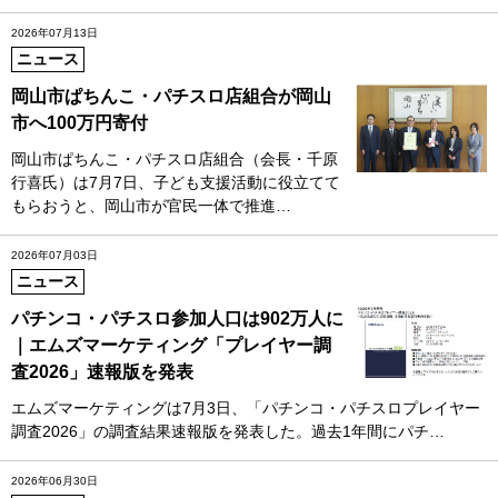
2026年07月13日
ニュース
岡山市ぱちんこ・パチスロ店組合が岡山
市へ100万円寄付
岡山市ぱちんこ・パチスロ店組合（会長・千原
行喜氏）は7月7日、子ども支援活動に役立てて
もらおうと、岡山市が官民一体で推進…
2026年07月03日
ニュース
パチンコ・パチスロ参加人口は902万人に
｜エムズマーケティング「プレイヤー調
査2026」速報版を発表
エムズマーケティングは7月3日、「パチンコ・パチスロプレイヤー
調査2026」の調査結果速報版を発表した。過去1年間にパチ…
2026年06月30日