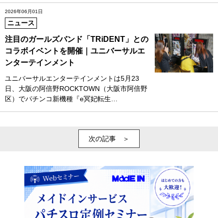
2026年06月01日
ニュース
注目のガールズバンド「TRiDENT」との
コラボイベントを開催｜ユニバーサルエ
ンターテインメント
ユニバーサルエンターテインメントは5月23
日、大阪の阿倍野ROCKTOWN（大阪市阿倍野
区）でパチンコ新機種『e冥妃転生…
次の記事 ＞