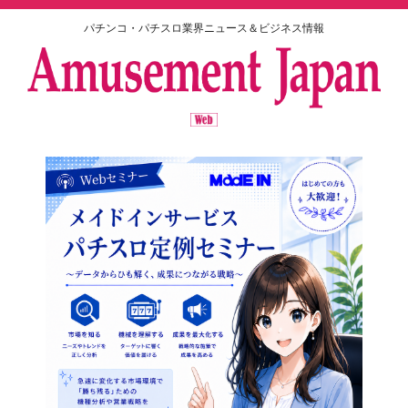
パチンコ・パチスロ業界ニュース＆ビジネス情報