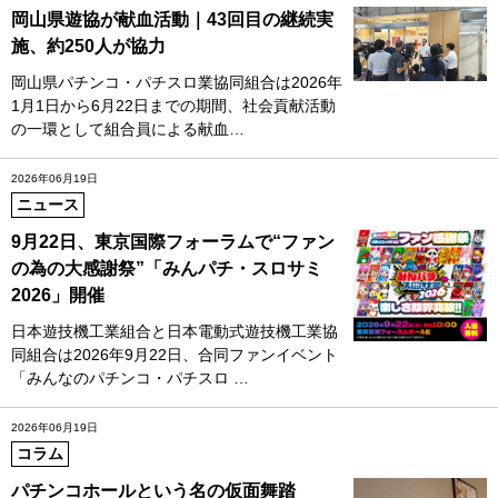
岡山県遊協が献血活動｜43回目の継続実
施、約250人が協力
岡山県パチンコ・パチスロ業協同組合は2026年
1月1日から6月22日までの期間、社会貢献活動
の一環として組合員による献血…
2026年06月19日
ニュース
9月22日、東京国際フォーラムで“ファン
の為の大感謝祭”「みんパチ・スロサミ
2026」開催
日本遊技機工業組合と日本電動式遊技機工業協
同組合は2026年9月22日、合同ファンイベント
「みんなのパチンコ・パチスロ …
2026年06月19日
コラム
パチンコホールという名の仮面舞踏