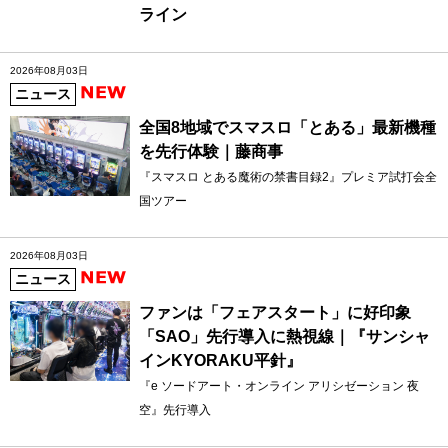
ライン
2026年08月03日
ニュース
全国8地域でスマスロ「とある」最新機種
を先行体験｜藤商事
『スマスロ とある魔術の禁書目録2』プレミア試打会全
国ツアー
2026年08月03日
ニュース
ファンは「フェアスタート」に好印象
「SAO」先行導入に熱視線｜『サンシャ
インKYORAKU平針』
『e ソードアート・オンライン アリシゼーション 夜
空』先行導入