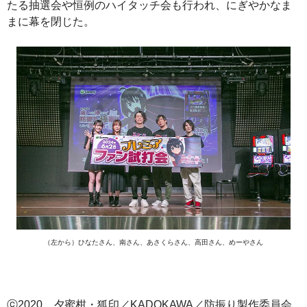
たる抽選会や恒例のハイタッチ会も行われ、にぎやかなま
まに幕を閉じた。
（左から）ひなたさん、南さん、あさくらさん、高田さん、めーやさん
ⓒ2020 夕蜜柑・狐印／KADOKAWA／防振り製作委員会