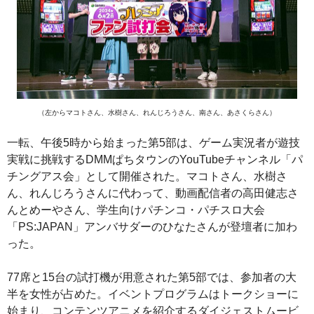
（左からマコトさん、水樹さん、れんじろうさん、南さん、あさくらさん）
一転、午後5時から始まった第5部は、ゲーム実況者が遊技
実戦に挑戦するDMMぱちタウンのYouTubeチャンネル「パ
チングアス会」として開催された。マコトさん、水樹さ
ん、れんじろうさんに代わって、動画配信者の高田健志さ
んとめーやさん、学生向けパチンコ・パチスロ大会
「PS:JAPAN」アンバサダーのひなたさんが登壇者に加わ
った。
77席と15台の試打機が用意された第5部では、参加者の大
半を女性が占めた。イベントプログラムはトークショーに
始まり、コンテンツアニメを紹介するダイジェストムービ