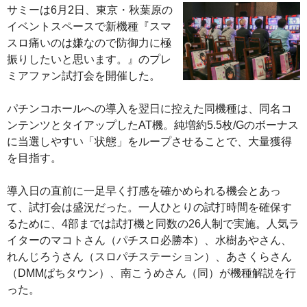
サミーは6月2日、東京・秋葉原の
イベントスペースで新機種『スマ
スロ痛いのは嫌なので防御力に極
振りしたいと思います。』のプレ
ミアファン試打会を開催した。
パチンコホールへの導入を翌日に控えた同機種は、同名コ
ンテンツとタイアップしたAT機。純増約5.5枚/Gのボーナス
に当選しやすい「状態」をループさせることで、大量獲得
を目指す。
導入日の直前に一足早く打感を確かめられる機会とあっ
て、試打会は盛況だった。一人ひとりの試打時間を確保す
るために、4部までは試打機と同数の26人制で実施。人気ラ
イターのマコトさん（パチスロ必勝本）、水樹あやさん、
れんじろうさん（スロパチステーション）、あさくらさん
（DMMぱちタウン）、南こうめさん（同）が機種解説を行
った。