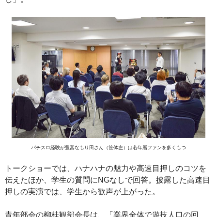
パチスロ経験が豊富なもり田さん（筐体左）は若年層ファンを多くもつ
トークショーでは、ハナハナの魅力や高速目押しのコツを
伝えたほか、学生の質問にNGなしで回答。披露した高速目
押しの実演では、学生から歓声が上がった。
青年部会の柳桂観部会長は、「業界全体で遊技人口の回