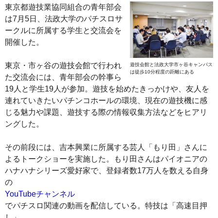
東京都遊技業協同組合の青年部会
は7月5日、法政大学のパチスロサ
ークルに所属する学生と交流会を
開催した。
東京・市ヶ谷の遊技会館で行われ
遊技会館と法政大学市ヶ谷キャンパス
は徒歩10分程度の距離にある
た交流会には、青年部会の幹事ら
19人と学生19人が参加。遊技を始めたきっかけや、友人を
連れていきたいパチンコホールの環境、現在の遊技機に感
じる魅力や課題、遊技する際の情報収集方法などをヒアリ
ングした。
その前段には、吉本興業に所属する芸人「もり田」さんに
よるトークショーを実施した。もり田さんはパイオニアの
ハナハナシリーズ愛好家で、登録者数17万人を数える自身
の
YouTubeチャンネル
でパチスロ関連の動画を配信している。特技は「高速目押
し」。