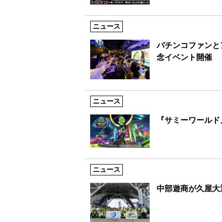
ニュース
パチンコファンと
念イベント開催
ニュース
『サミーワールド
ニュース
中部遊商が久屋大