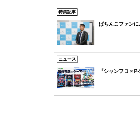
特集記事
ぱちんこファンに
ニュース
『シャンフロ × P