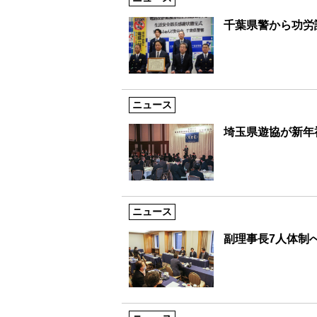
千葉県警から功労
ニュース
埼玉県遊協が新年
ニュース
副理事長7人体制