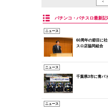
＜ 
パチンコ・パチスロ最新記
ニュース
60周年の節目に
スロ店協同組合
ニュース
千葉県3市に青パ
ニュース