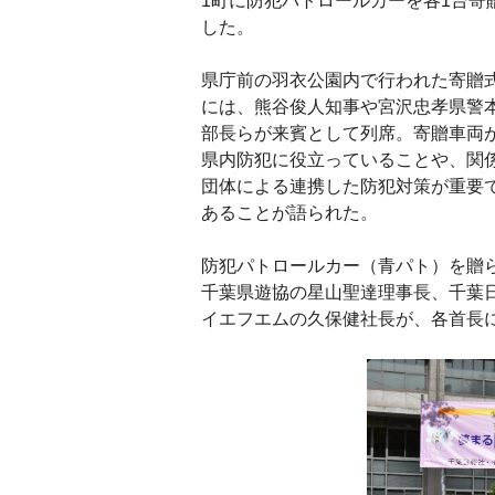
1町に防犯パトロールカーを各1台寄
した。
県庁前の羽衣公園内で行われた寄贈
には、熊谷俊人知事や宮沢忠孝県警
部長らが来賓として列席。寄贈車両
県内防犯に役立っていることや、関
団体による連携した防犯対策が重要
あることが語られた。
防犯パトロールカー（青パト）を贈
千葉県遊協の星山聖達理事長、千葉
イエフエムの久保健社長が、各首長