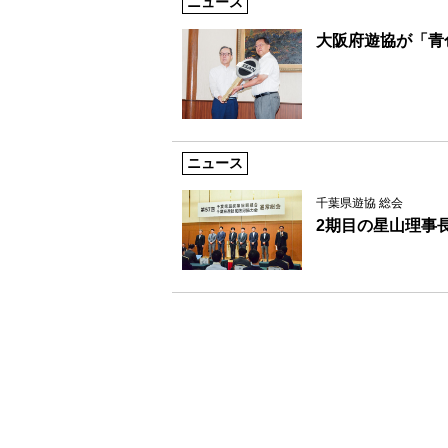
ニュース
大阪府遊協が「青
ニュース
千葉県遊協 総会
2期目の星山理事