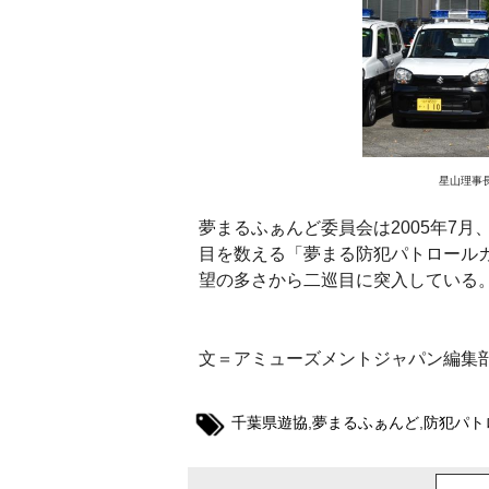
星山理事
夢まるふぁんど委員会は2005年7
目を数える「夢まる防犯パトロール
望の多さから二巡目に突入している。
文＝アミューズメントジャパン編集
千葉県遊協
,
夢まるふぁんど
,
防犯パト