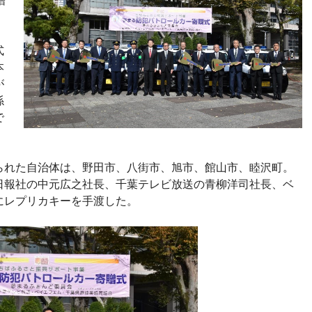
贈
式
本
が
係
で
られた自治体は、野田市、八街市、旭市、館山市、睦沢町。
日報社の中元広之社長、千葉テレビ放送の青柳洋司社長、ベ
にレプリカキーを手渡した。