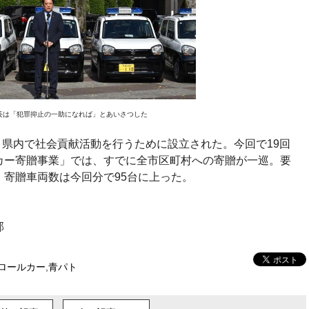
長は「犯罪抑止の一助になれば」とあいさつした
月、県内で社会貢献活動を行うために設立された。今回で19回
カー寄贈事業」では、すでに全市区町村への寄贈が一巡。要
寄贈車両数は今回分で95台に上った。
部
ロールカー
,
青パト