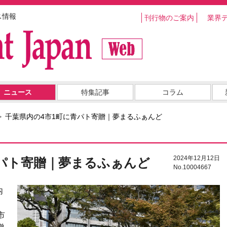
ス情報
刊行物のご案内
業界
ニュース
特集記事
コラム
千葉県内の4市1町に青パト寄贈｜夢まるふぁんど
2024年12月12日
青パト寄贈｜夢まるふぁんど
No.10004667
内
市