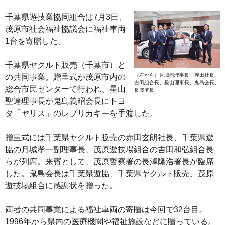
千葉県遊技業協同組合は7月3日、
茂原市社会福祉協議会に福祉車両
1台を寄贈した。
千葉県ヤクルト販売（千葉市）と
（左から）月城副理事長、赤田社長、
の共同事業。贈呈式が茂原市内の
吉田組合長、星山理事長、鬼島会長、
総合市民センターで行われ、星山
長澤署長
聖達理事長が鬼島義昭会長にトヨ
タ「ヤリス」のレプリカキーを手渡した。
贈呈式には千葉県ヤクルト販売の赤田玄朗社長、千葉県遊
協の月城孝一副理事長、茂原遊技場組合の吉田和弘組合長
らが列席。来賓として、茂原警察署の長澤隆浩署長が臨席
した。鬼島会長は千葉県遊協、千葉県ヤクルト販売、茂原
遊技場組合に感謝状を贈った。
両者の共同事業による福祉車両の寄贈は今回で32台目。
1996年から県内の医療機関や福祉施設などに贈っている。