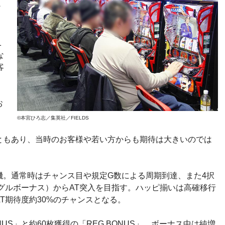
ン
1
な
客
お
。
©本宮ひろ志／集英社／FIELDS
ともあり、当時のお客様や若い方からも期待は大きいのでは
のAT機。通常時はチャンス目や規定G数による周期到達、また4択
グルボーナス）からAT突入を目指す。ハッピ揃いは高確移行
T期待度約30%のチャンスとなる。
ONUS」と約60枚獲得の「REG BONUS」。ボーナス中は純増