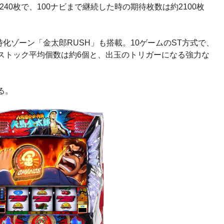
40枚で、100ナビまで継続した時の期待枚数は約2100枚
化ゾーン「金太郎RUSH」も搭載。10ゲームのST方式で、
ストック平均個数は約6個と、出玉のトリガーになる強力な
る。