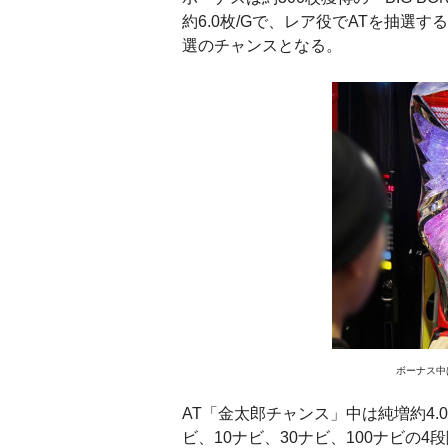
約6.0枚/Gで、レア役でATを抽選
選のチャンスとなる。
ボーナス中
AT「金太郎チャンス」中は純増約4.
ビ、10ナビ、30ナビ、100ナビ