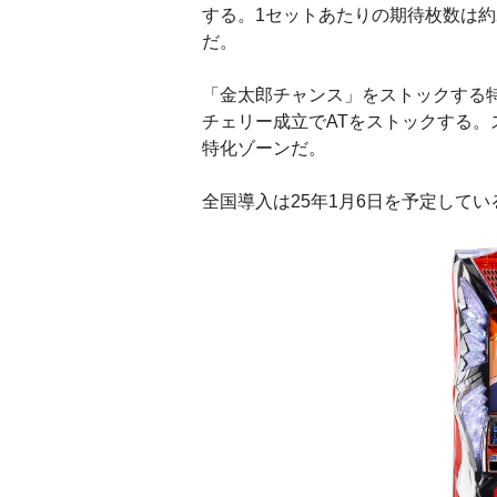
する。1セットあたりの期待枚数は約2
だ。
「金太郎チャンス」をストックする特
チェリー成立でATをストックする。
特化ゾーンだ。
全国導入は25年1月6日を予定してい