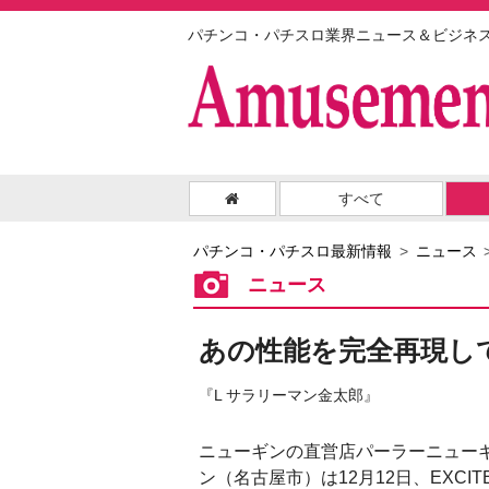
パチンコ・パチスロ業界ニュース＆ビジネ
すべて
パチンコ・パチスロ最新情報
ニュース
ニュース
あの性能を完全再現し
『L サラリーマン金太郎』
ニューギンの直営店パーラーニュー
ン（名古屋市）は12月12日、EXCIT