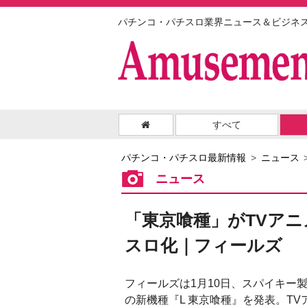
パチンコ・パチスロ業界ニュース＆ビジネ
すべて
パチンコ・パチスロ最新情報
ニュース
ニュース
「東京喰種」がTVアニ
スロ化｜フィールズ
フィールズは1月10日、スパイキー
の新機種『L 東京喰種』を発表。TV