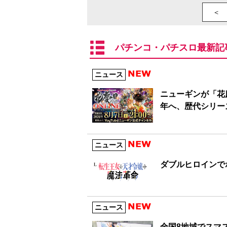
＜ 
パチンコ・パチスロ最新記
ニュース
ニューギンが「花慶
年へ、歴代シリー
ニュース
ダブルヒロインで
ニュース
全国8地域でスマ