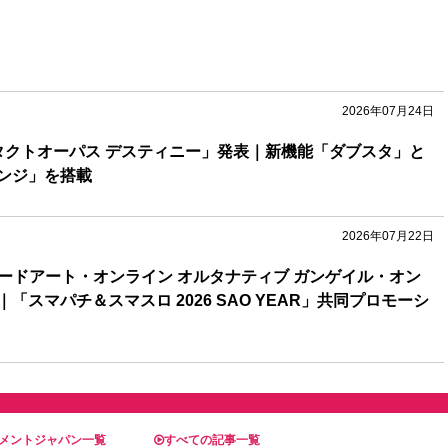
2026年07月24日
タクトオーパス デスティニー」発表｜新機能「ダブスタ」と
ンジ」を搭載
2026年07月22日
 ソードアート・オンライン オルタナティブ ガンゲイル・オン
「スマパチ＆スマスロ 2026 SAO YEAR」共同プロモーシ
メントジャパン一覧
すべての記事一覧