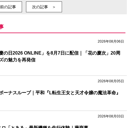
前の記事
次の記事 ＞
事
2026年08月06日
の日2026 ONLINE」を8月7日に配信｜「花の慶次」20周
ズの魅力を再発信
2026年08月05日
ボーナスループ｜平和『L転生王女と天才令嬢の魔法革命』
2026年08月03日
スロ「とある」最新機種を先行体験｜藤商事