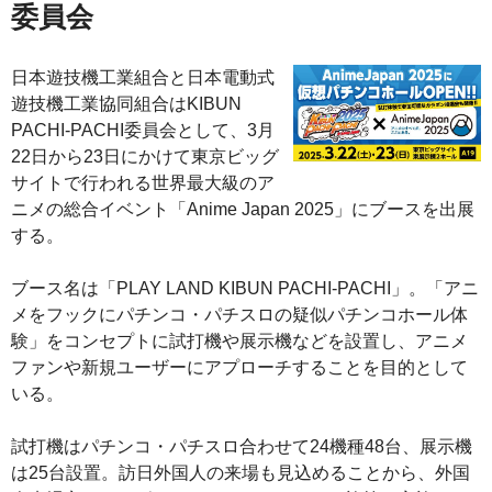
委員会
日本遊技機工業組合と日本電動式
遊技機工業協同組合はKIBUN
PACHI-PACHI委員会として、3月
22日から23日にかけて東京ビッグ
サイトで行われる世界最大級のア
ニメの総合イベント「Anime Japan 2025」にブースを出展
する。
ブース名は「PLAY LAND KIBUN PACHI-PACHI」。「アニ
メをフックにパチンコ・パチスロの疑似パチンコホール体
験」をコンセプトに試打機や展示機などを設置し、アニメ
ファンや新規ユーザーにアプローチすることを目的として
いる。
試打機はパチンコ・パチスロ合わせて24機種48台、展示機
は25台設置。訪日外国人の来場も見込めることから、外国