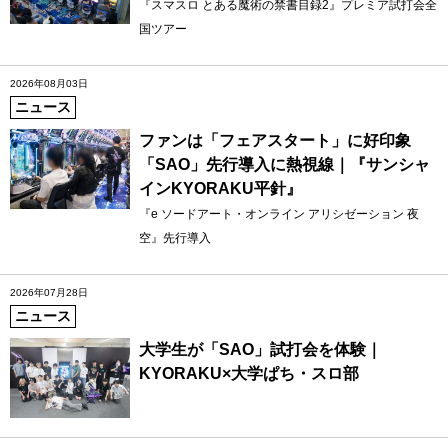
『スマスロ とある魔術の禁書目録2』プレミア試打会全
国ツアー
2026年08月03日
ニュース
ファンは「フェアスタート」に好印象
「SAO」先行導入に熱視線｜『サンシャ
インKYORAKU平針』
『e ソードアート・オンライン アリシゼーション 夜
空』先行導入
2026年07月28日
ニュース
大学生が「SAO」試打会を体験｜
KYORAKU×大学ぱち・スロ部