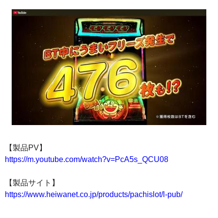
【製品PV】
https://m.youtube.com/watch?v=PcA5s_QCU08
【製品サイト】
https://www.heiwanet.co.jp/products/pachislot/l-pub/