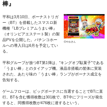
棒』
平和は3月10日、ボーナストリガ
ー（BT）を搭載したスマスロ新
機種『LBプレミアムうまい棒』
（オリンピアエステート製）の製
品PVを公開した。パチンコホー
ⓒやおきん
ルへの導入日は6月を予定してい
る。
平和グループが放つBT第1弾は、“キングオブ駄菓子”である
「うまい棒」とのタイアップ機。液晶非搭載の筐体に実装
された、あたり味の「うまい棒」ランプがボーナス成立を
告知する。
ゲームフローは、ビッグボーナスに当選することでBTに直
行。BTを含む獲得枚数は301枚で、BT中にフリーズが発生
すると、同獲得枚数が476枚に達するという。