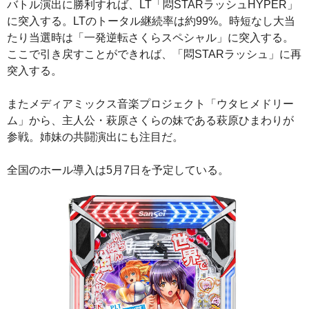
バトル演出に勝利すれば、LT「悶STARラッシュHYPER」
に突入する。LTのトータル継続率は約99%。時短なし大当
たり当選時は「一発逆転さくらスペシャル」に突入する。
ここで引き戻すことができれば、「悶STARラッシュ」に再
突入する。
またメディアミックス音楽プロジェクト「ウタヒメドリー
ム」から、主人公・萩原さくらの妹である萩原ひまわりが
参戦。姉妹の共闘演出にも注目だ。
全国のホール導入は5月7日を予定している。