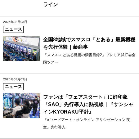
ライン
2026年08月03日
ニュース
全国8地域でスマスロ「とある」最新機種
を先行体験｜藤商事
『スマスロ とある魔術の禁書目録2』プレミア試打会全
国ツアー
2026年08月03日
ニュース
ファンは「フェアスタート」に好印象
「SAO」先行導入に熱視線｜『サンシャ
インKYORAKU平針』
『e ソードアート・オンライン アリシゼーション 夜
空』先行導入