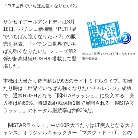
『PLT世界でいちばん強くなりたい!2』
サンセイアールアンドディは3月
18日、パチンコ新機種『PLT世界
でいちばん強くなりたい!2』の販
売を発表。「パチンコ世界でいち
ばん強くなりたい!」シリーズ第2
©ESE／世界でいちばん強くなりたい!
弾が超高継続RUSHを搭載して登
製作委員会
場した。
本機は大当たり確率約1/199.5のライトミドルタイプ。初当
たり時は「世界でいちばん強くなりたいチャレンジ」成功
で、通常RUSHとなる「悶STARラッシュ」に突入する。突
入率は約60%。時短2回+残保留1個で展開される「悶STAR
ラッシュ」のトータル継続率は約93%だ。
「悶STARラッシュ」中の10R大当たりはLT突入となる大チ
ャンス。オリジナルキャラクター「マスク・ド・LT」との