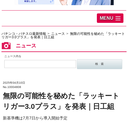
MENU
パチンコ・パチスロ最新情報
ニュース
無限の可能性を秘めた「ラッキート
リガー3.0プラス」を発表｜日工組
ニュース
ニュース内を
2025年04月10日
No.10004808
無限の可能性を秘めた「ラッキート
リガー3.0プラス」を発表｜日工組
新基準機は7月7日から導入開始予定