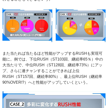
また当たれば当たるほど性能がアップするRUSHも実現可
能に。例では、下位RUSH（ST103回、継続率65％）中の
大当たりで、中位RUSH（ST128回、継続率73%）にアッ
プ、さらに連チャンすることができれば上位
RUSH（ST157回、継続率80%）、最上位RUSH（継続率
90%OVER!?）へと性能がアップしていくという。