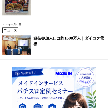
2026年07月21日
ニュース
遊技参加人口は約1600万人｜ダイコク電
機