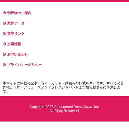
刊行物のご案内
業界データ
業界リンク
企業情報
お問い合わせ
プライバシーポリシー
本サイトに掲載の記事・写真・カット・動画等の転載を禁じます。すべての著
作権は（株）アミューズメントプレスジャパンおよび情報提供者に帰属しま
す。
Copyright 2026 Amusement Press Japan Inc.
All Right Reserved.