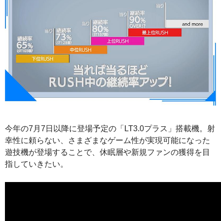
今年の7月7日以降に登場予定の「LT3.0プラス」搭載機。射
幸性に頼らない、さまざまなゲーム性が実現可能になった
遊技機が登場することで、休眠層や新規ファンの獲得を目
指していきたい。