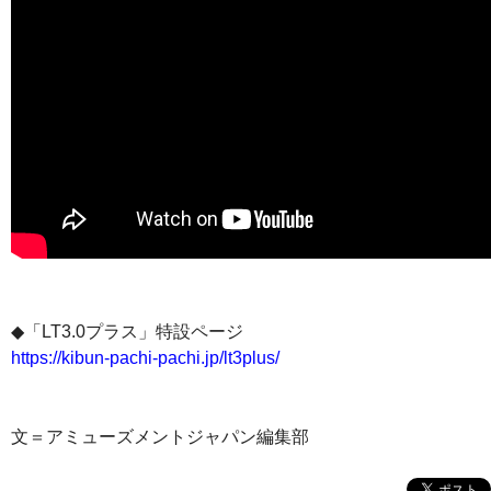
◆「LT3.0プラス」特設ページ
https://kibun-pachi-pachi.jp/lt3plus/
文＝アミューズメントジャパン編集部