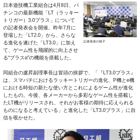
日本遊技機工業組合は4月8日、パ
チンコの最新機能「LT（ラッキー
トリガー）3.0プラス」について
の記者発表会を開催。昨年7月に
登場した「LT2.0」から、さらな
記者発表の様子
る進化を遂げた「LT3.0」に加え
て、ゲーム性を飛躍的に向上させ
る“プラスα”の機能を搭載した。
同組合の盧昇副理事長は冒頭の挨拶で、「『LT3.0プラス』
は、スマパチにおけるラッキートリガーの進化、P機とe機
における時短の新たな使い方とこれによるゲーム性が進化
したもの。今後、各メーカーから多彩なゲーム性を搭載し
たLT機がリリースされ、それがお客様の期待に応えられる
ものになると考えている」と進化した「LT3.0プラス」に自
信を覗かせた。