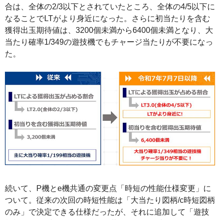
合は、全体の2/3以下とされていたところ、全体の4/5以下に
なることでLTがより身近になった。さらに初当たりを含む
獲得出玉期待値は、3200個未満から6400個未満となり、大
当たり確率1/349の遊技機でもチャージ当たりが不要になっ
た。
続いて、P機とe機共通の変更点「時短の性能仕様変更」に
ついて。従来の次回の時短性能は「大当たり図柄/c時短図柄
のみ」で決定できる仕様だったが、それに追加して「遊技