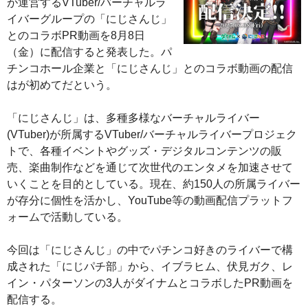
が運営するVTuber/バーチャルラ
イバーグループの「にじさんじ」
とのコラボPR動画を8月8日
（金）に配信すると発表した。パ
チンコホール企業と「にじさんじ」とのコラボ動画の配信
はが初めてだという。
「にじさんじ」は、多種多様なバーチャルライバー
(VTuber)が所属するVTuber/バーチャルライバープロジェク
トで、各種イベントやグッズ・デジタルコンテンツの販
売、楽曲制作などを通じて次世代のエンタメを加速させて
いくことを目的としている。現在、約150人の所属ライバー
が存分に個性を活かし、YouTube等の動画配信プラットフ
ォームで活動している。
今回は「にじさんじ」の中でパチンコ好きのライバーで構
成された「にじパチ部」から、イブラヒム、伏見ガク、レ
イン・パターソンの3人がダイナムとコラボしたPR動画を
配信する。