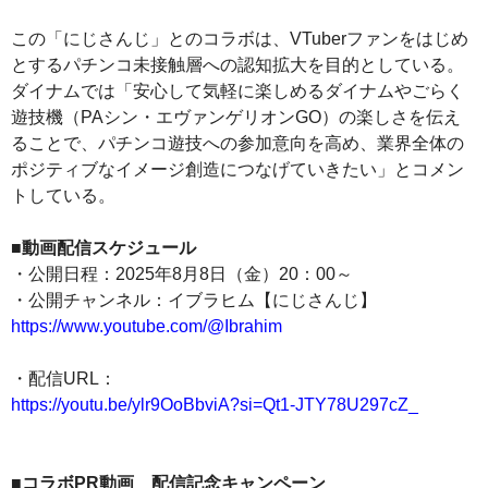
この「にじさんじ」とのコラボは、VTuberファンをはじめ
とするパチンコ未接触層への認知拡大を目的としている。
ダイナムでは「安心して気軽に楽しめるダイナムやごらく
遊技機（PAシン・エヴァンゲリオンGO）の楽しさを伝え
ることで、パチンコ遊技への参加意向を高め、業界全体の
ポジティブなイメージ創造につなげていきたい」とコメン
トしている。
■動画配信スケジュール
・公開日程：2025年8月8日（金）20：00～
・公開チャンネル：イブラヒム【にじさんじ】
https://www.youtube.com/@Ibrahim
・配信URL：
https://youtu.be/ylr9OoBbviA?si=Qt1-JTY78U297cZ_
■コラボPR動画 配信記念キャンペーン