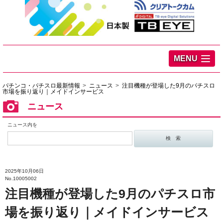
MENU
パチンコ・パチスロ最新情報
ニュース
注目機種が登場した9月のパチスロ
市場を振り返り｜メイドインサービス
ニュース
ニュース内を
2025年10月06日
No.10005002
注目機種が登場した9月のパチスロ市
場を振り返り｜メイドインサービス