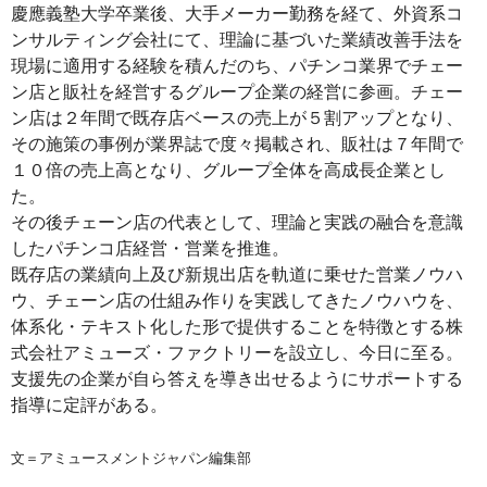
慶應義塾大学卒業後、大手メーカー勤務を経て、外資系コ
ンサルティング会社にて、理論に基づいた業績改善手法を
現場に適用する経験を積んだのち、パチンコ業界でチェー
ン店と販社を経営するグループ企業の経営に参画。チェー
ン店は２年間で既存店ベースの売上が５割アップとなり、
その施策の事例が業界誌で度々掲載され、販社は７年間で
１０倍の売上高となり、グループ全体を高成長企業とし
た。
その後チェーン店の代表として、理論と実践の融合を意識
したパチンコ店経営・営業を推進。
既存店の業績向上及び新規出店を軌道に乗せた営業ノウハ
ウ、チェーン店の仕組み作りを実践してきたノウハウを、
体系化・テキスト化した形で提供することを特徴とする株
式会社アミューズ・ファクトリーを設立し、今日に至る。
支援先の企業が自ら答えを導き出せるようにサポートする
指導に定評がある。
文＝アミュースメントジャパン編集部