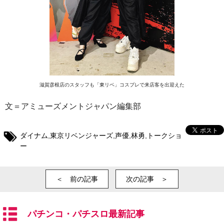
滋賀彦根店のスタッフも「東リベ」コスプレで来店客を出迎えた
文＝アミューズメントジャパン編集部
ダイナム
,
東京リベンジャーズ
,
声優
,
林勇
,
トークショ
ー
＜ 前の記事
次の記事 ＞
パチンコ・パチスロ最新記事