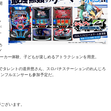
開
ャ
が
一
め
グ
のポーカー体験、子どもが楽しめるアトラクションを用意。
優でタレントの道井悠さん、スロパチステーションのれんじろ
気インフルエンサーも参加予定だ。
がございます。