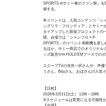
SPORTS inサミー春のファン祭』を
催する。
本イベントは、人気コンテンツ「シ
ングリラ・フロンティア」とサミー
タイアップした新規プロジェクトの
環。会場では「シャンフロ × P-
SPORTS」のイベント体験機を楽し
るほか、サミー商店でのオリジナル
ッズ販売やm HOLD'EMブースで
スクープTVの寺井一択さんや、声
うさん、Bijuさん、おぼさんの人
【日程】
2026年3月21日(土） 11時～18時
※スケジュールは変更になる可能性
【会場】