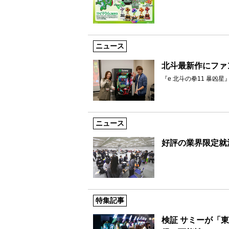
ニュース
北斗最新作にファ
『e 北斗の拳11 暴凶
ニュース
好評の業界限定就
特集記事
検証 サミーが「