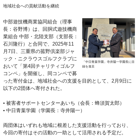
地域社会への貢献活動を継続
中部遊技機商業協同組合（理事
長：谷野博）は、回胴式遊技機商
業組合 中部・北陸支部（支部長：
石川隆行）と合同で、2025年11
月7日、三重県の菰野倶楽部ジャ
ック・ニクラウスゴルフクラブに
「中日青葉学園」寺井陽一学園長に目
おいて「第4回チャリティゴルフ
録を進呈
コンペ」を開催し、同コンペで募
った寄付金は、地域社会への支援を目的として、2月9日に
以下の2団体へ寄付された。
• 被害者サポートセンターあいち（会長：蜂須賀太郎）
• 中日青葉学園（学園長：寺井陽一）
両団体はいずれも地域に根差した支援活動を行っており、
今回の寄付はその活動の一助として活用される予定だ。