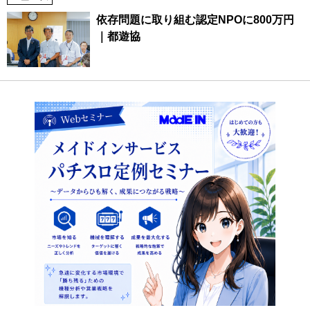
依存問題に取り組む認定NPOに800万円
｜都遊協