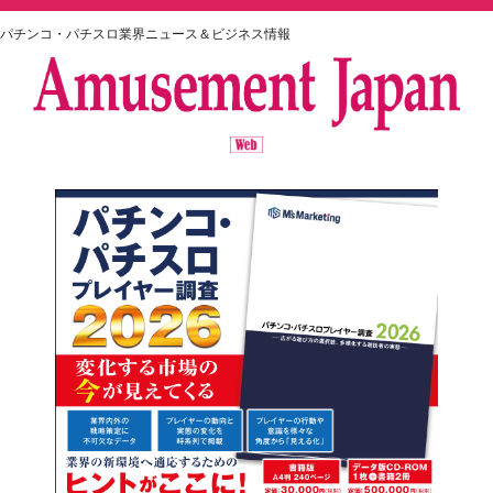
パチンコ・パチスロ業界ニュース＆ビジネス情報