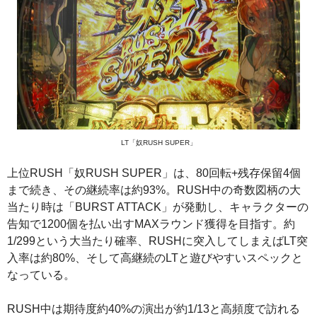
LT「奴RUSH SUPER」
上位RUSH「奴RUSH SUPER」は、80回転+残存保留4個
まで続き、その継続率は約93%。RUSH中の奇数図柄の大
当たり時は「BURST ATTACK」が発動し、キャラクターの
告知で1200個を払い出すMAXラウンド獲得を目指す。約
1/299という大当たり確率、RUSHに突入してしまえばLT突
入率は約80%、そして高継続のLTと遊びやすいスペックと
なっている。
RUSH中は期待度約40%の演出が約1/13と高頻度で訪れる