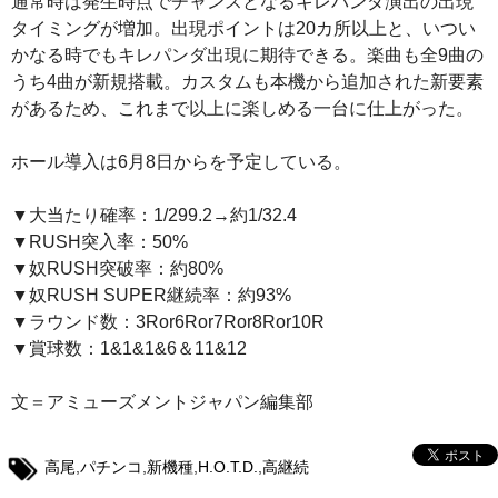
通常時は発生時点でチャンスとなるキレパンダ演出の出現
タイミングが増加。出現ポイントは20カ所以上と、いつい
かなる時でもキレパンダ出現に期待できる。楽曲も全9曲の
うち4曲が新規搭載。カスタムも本機から追加された新要素
があるため、これまで以上に楽しめる一台に仕上がった。
ホール導入は6月8日からを予定している。
▼大当たり確率：1/299.2→約1/32.4
▼RUSH突入率：50%
▼奴RUSH突破率：約80%
▼奴RUSH SUPER継続率：約93%
▼ラウンド数：3Ror6Ror7Ror8Ror10R
▼賞球数：1&1&1&6＆11&12
文＝アミューズメントジャパン編集部
高尾
,
パチンコ
,
新機種
,
H.O.T.D.
,
高継続