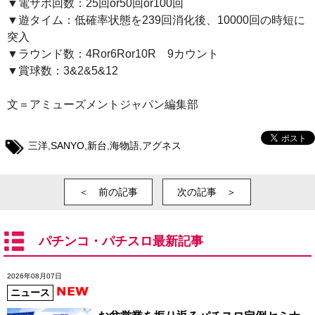
▼電サポ回数：25回or50回or100回
▼遊タイム：低確率状態を239回消化後、10000回の時短に
突入
▼ラウンド数：4Ror6Ror10R 9カウント
▼賞球数：3&2&5&12
文＝アミューズメントジャパン編集部
三洋
,
SANYO
,
新台
,
海物語
,
アグネス
＜ 前の記事
次の記事 ＞
パチンコ・パチスロ最新記事
2026年08月07日
ニュース