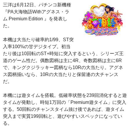
三洋は6月12日、パチンコ新機種
『PA大海物語Withアグネス・ラ
ム Premium Edition 』を発表し
た。
本機は大当たり確率約1/99、ST突
入率100%の甘デジタイプ。初当
たり後は10回転のST+時短に突入するという、シリーズ王
道のゲーム性だ。偶数図柄は主に4R、奇数図柄は主に6R
で、キングクジラッキー図柄なら10Rの大当たり。アグネ
ス図柄揃いなら、10Rの大当たりと保留連の大チャンス
だ。
本機には遊タイムを搭載。低確率状態を239回消化すると遊
タイムが発動し、時短1万回の「Premium遊タイム」に突入
する。50回転のチャンスタイム抜け後であれば、遊タイム
突入まで実質199回転と、遊びやすいスペックになってい
る。