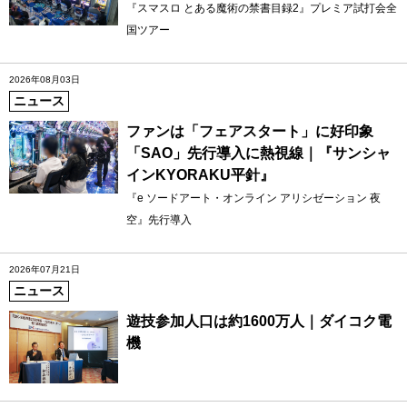
『スマスロ とある魔術の禁書目録2』プレミア試打会全
国ツアー
2026年08月03日
ニュース
ファンは「フェアスタート」に好印象
「SAO」先行導入に熱視線｜『サンシャ
インKYORAKU平針』
『e ソードアート・オンライン アリシゼーション 夜
空』先行導入
2026年07月21日
ニュース
遊技参加人口は約1600万人｜ダイコク電
機