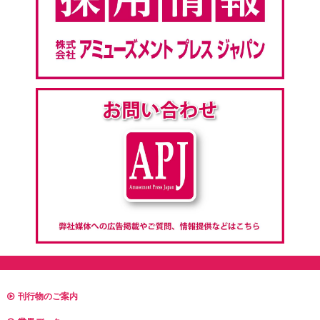
刊行物のご案内