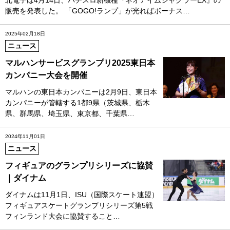
販売を発表した。 「GOGO!ランプ」が光ればボーナス…
2025年02月18日
ニュース
マルハンサービスグランプリ2025東日本
カンパニー大会を開催
マルハンの東日本カンパニーは2月9日、東日本
カンパニーが管轄する1都9県（茨城県、栃木
県、群馬県、埼玉県、東京都、千葉県…
2024年11月01日
ニュース
フィギュアのグランプリシリーズに協賛
｜ダイナム
ダイナムは11月1日、ISU（国際スケート連盟）
フィギュアスケートグランプリシリーズ第5戦
フィンランド大会に協賛すること…