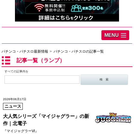
MENU
パチンコ・パチスロ最新情報
パチンコ・パチスロの記事一覧
記事一覧（ランプ）
すべての記事内を
2026年06月17日
ニュース
大人気シリーズ「マイジャグラー」の新
作｜北電子
『マイジャグラーⅥ』