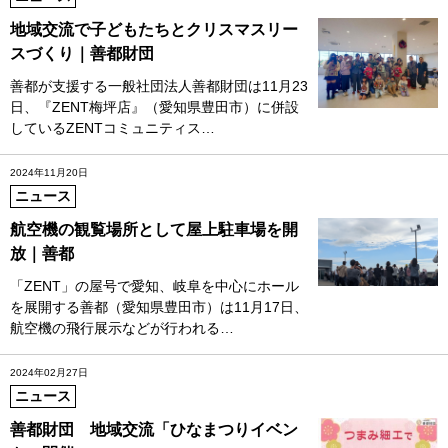
地域交流で子どもたちとクリスマスリー
スづくり｜善都財団
善都が支援する一般社団法人善都財団は11月23
日、『ZENT梅坪店』（愛知県豊田市）に併設
しているZENTコミュニティス…
2024年11月20日
ニュース
航空機の観覧場所として屋上駐車場を開
放｜善都
「ZENT」の屋号で愛知、岐阜を中心にホール
を展開する善都（愛知県豊田市）は11月17日、
航空機の飛行展示などが行われる…
2024年02月27日
ニュース
善都財団 地域交流「ひなまつりイベン