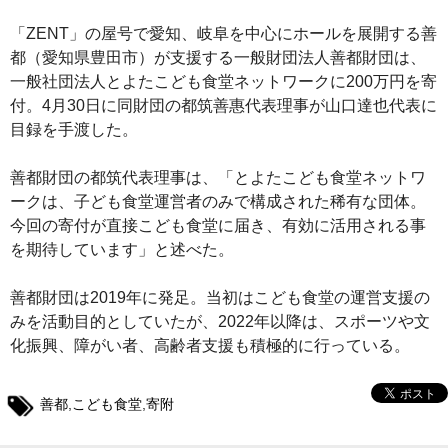
「ZENT」の屋号で愛知、岐阜を中心にホールを展開する善
都（愛知県豊田市）が支援する一般財団法人善都財団は、
一般社団法人とよたこども食堂ネットワークに200万円を寄
付。4月30日に同財団の都筑善惠代表理事が山口達也代表に
目録を手渡した。
善都財団の都筑代表理事は、「とよたこども食堂ネットワ
ークは、子ども食堂運営者のみで構成された稀有な団体。
今回の寄付が直接こども食堂に届き、有効に活用される事
を期待しています」と述べた。
善都財団は2019年に発足。当初はこども食堂の運営支援の
みを活動目的としていたが、2022年以降は、スポーツや文
化振興、障がい者、高齢者支援も積極的に行っている。
善都
,
こども食堂
,
寄附