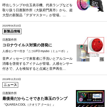
呼出しランプや出玉表示機、代表ランプなどを
取り扱う日惠製作所（大阪府門真市）から、超
大型の新製品『デダマスター』が登場。…
2020年04月10日
新製品情報
日惠製作所
コロナウイルス対策の啓発に
人感センサー付き『ニコUFO myubo（ミューボ）』
音声メッセージで来客者に手洗いとアルコール
消毒を啓発するアイテムが登場。人感センサー
付きで、人を検知すると点滅と音声再生…
2019年11月13日
ニュース
日惠製作所
最後発だからこそできた珠玉のランプ
『QUAREA COOL（クオリア クール）』