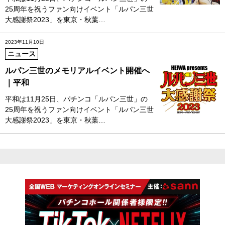
25周年を祝うファン向けイベント「ルパン三世
大感謝祭2023」を東京・秋葉…
2023年11月10日
ニュース
ルパン三世のメモリアルイベント開催へ
｜平和
平和は11月25日、パチンコ「ルパン三世」の
25周年を祝うファン向けイベント「ルパン三世
大感謝祭2023」を東京・秋葉…