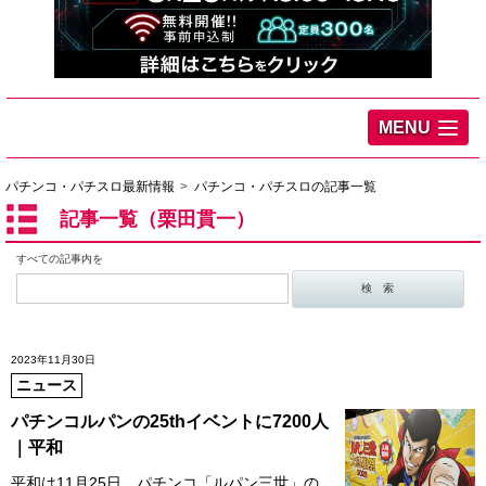
MENU
パチンコ・パチスロ最新情報
パチンコ・パチスロの記事一覧
記事一覧（栗田貫一）
すべての記事内を
2023年11月30日
ニュース
パチンコルパンの25thイベントに7200人
｜平和
平和は11月25日、パチンコ「ルパン三世」の