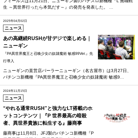
フィールズは11月21日、ニューギン製のパチスロ新機種『L 無職転
生 ～異世界行ったら本気だす～』の発売を発表した。 …
2025年04月02日
ニュース
あの高継続RUSHが甘デジで楽しめる｜
ニューギン
『PA異世界魔王と召喚少女の奴隷魔術 敏感99Ver.』先
行導入
ニューギンの直営店パーラーニューギン（名古屋市）は3月27日、
パチンコ新機種『PA異世界魔王と召喚少女の奴隷魔術 敏感9…
2024年11月15日
ニュース
“やれる通常RUSH”と強力なLT搭載のホ
ットコンテンツ｜『P 世界最高の暗殺
者、異世界貴族に転生する』藤商事
藤商事は11月8日、JFJ製のパチンコ新機種『P