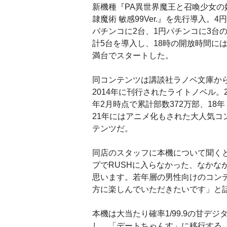
新機種『PA異世界魔王と召喚少女の
隷魔術 敏感99Ver.』を先行導入。4円
パチンコに2台、1円パチンコに3台
計5台を導入し、18時の開放時間に
満台でスタートした。
同コンテンツは講談社ラノベ文庫か
2014年に刊行されたライトノベル。2
年2月時点で累計部数372万部、18年
21年にはアニメ化もされた大人気コ
テンツだ。
同店のスタッフに本機について聞くと
プでRUSHに入らなかった、なかな
思います。若年層の男性向けのコン
方に楽しんでいただきたいです」と
本機は大当たり確率1/99.9の甘デジ
し、「デートちゃんす」に移行する。