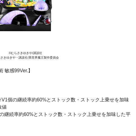
©︎むらさきゆきや/講談社
むらさきゆきや・講談社/異世界魔王製作委員会
敏感99Ver.】
※V1個の継続率約60%とストック数・ストック上乗せを加味
数値
V1個の継続率約60%とストック数・ストック上乗せを加味した平