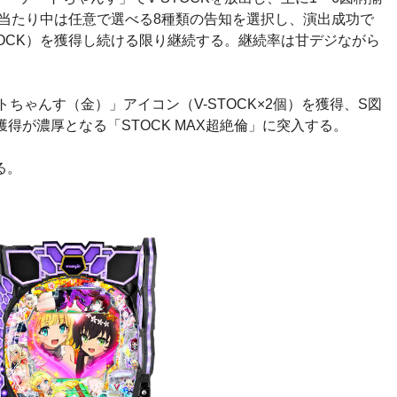
。大当たり中は任意で選べる8種類の告知を選択し、演出成功で
TOCK）を獲得し続ける限り継続する。継続率は甘デジながら
トちゃんす（金）」アイコン（V-STOCK×2個）を獲得、S図
K獲得が濃厚となる「STOCK MAX超絶倫」に突入する。
る。