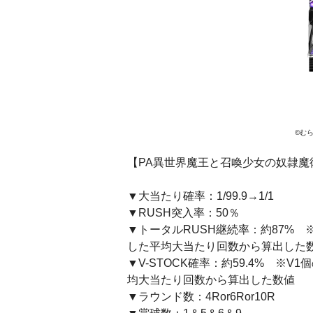
©︎
【PA異世界魔王と召喚少女の奴隷魔術 
▼大当たり確率：1/99.9→1/1
▼RUSH突入率：50％
▼トータルRUSH継続率：約87% 
した平均大当たり回数から算出した
▼V-STOCK確率：約59.4% ※
均大当たり回数から算出した数値
▼ラウンド数：4Ror6Ror10R