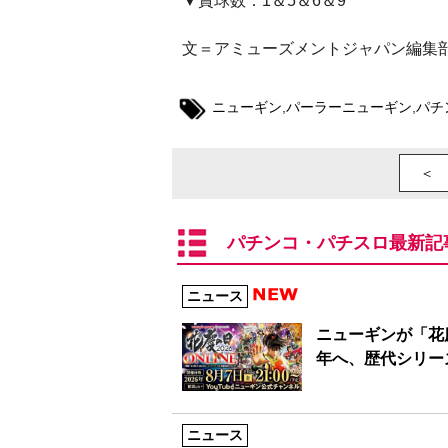
▼賞球数：1＆5＆6＆9
文＝アミューズメントジャパン編集
ニューギン
,
パーラーニューギン
,
パチ
＜ 
パチンコ・パチスロ最新記
ニュース
ニューギンが「花慶
年へ、歴代シリー
ニュース