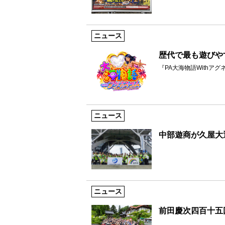
ニュース
歴代で最も遊びや
『PA大海物語Withアグネス・
ニュース
中部遊商が久屋大
ニュース
前田慶次四百十五