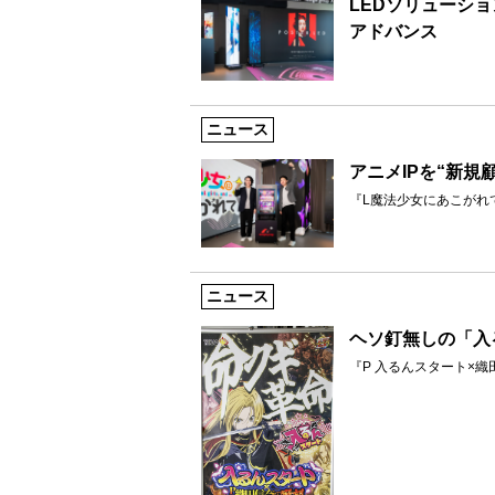
LEDソリューシ
アドバンス
ニュース
アニメIPを“新規
『L魔法少女にあこがれ
ニュース
ヘソ釘無しの「入
『P 入るんスタート×