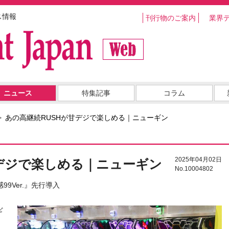
ス情報
刊行物のご案内
業界
ニュース
特集記事
コラム
あの高継続RUSHが甘デジで楽しめる｜ニューギン
2025年04月02日
甘デジで楽しめる｜ニューギン
No.10004802
9Ver.』先行導入
ギ
コ