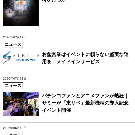
2026年07月17日
ニュース
お盆営業はイベントに頼らない堅実な運
用を｜メイドインサービス
2026年07月01日
ニュース
パチンコファンとアニメファンが熱狂｜
サミーが「東リベ」最新機種の導入記念
イベント開催
2026年06月19日
ニュース