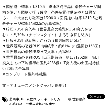
▼図柄揃い確率：1/319.5 ※通常時液晶に暗殺チャージ図
柄を除いた図柄が揃う確率（条件装置作動確率とは異な
る） ※大当たり確率は1/206.0（図柄揃い確率1/319.5と暗
殺チャージ確率1/580.5の合算確率）
▼暗殺RUSH突入率（世界最高の暗殺RUSH突入を含
む）：約70%（チャンスタイムによる引き戻し込み）
▼暗殺RUSH継続率：約77%（抽選回数145回）
▼世界最高の暗殺RUSH継続率：約81%（抽選回数163回）
▼世界最高の暗殺RUSH突入率：約1/863
▼世界最高の暗殺RUSH出玉期待値：約1万1762個 ※LT
突入までの平均獲得出玉約4936個+LT突入後の出玉期待値
6826個の合算値
※コンプリート機能搭載機
文＝アミューズメントジャパン編集部
藤商事
,
JFJ
,
異世界
,
ラッキートリガー
,
LT機
,
世界最高
の暗殺者、異世界貴族に転生する