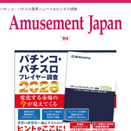
パチンコ・パチスロ業界ニュース＆ビジネス情報