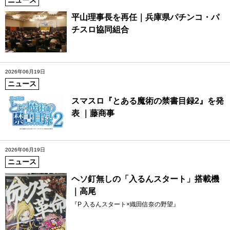
平山理事長を再任｜兵庫県パチンコ・パ
チスロ協同組合
2026年06月19日
ニュース
スマスロ『とある魔術の禁書目録2』を発
表 ｜藤商事
2026年06月19日
ニュース
ヘソ釘無しの「入るんスタート」搭載機
｜高尾
『P 入るんスタート×織田信奈の野望』