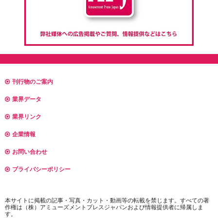
刊行物のご案内
業界データ
業界リンク
企業情報
お問い合わせ
プライバシーポリシー
本サイトに掲載の記事・写真・カット・動画等の転載を禁じます。すべての著
作権は（株）アミューズメントプレスジャパンおよび情報提供者に帰属しま
す。