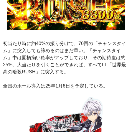
初当たり時に約40%の振り分けで、70回の「チャンスタイ
ム」に突入しても諦めるのはまだ早い。「チャンスタイ
ム」中は図柄揃い確率がアップしており、その期待度は約
25%。大当たりを引くことができれば、すべてLT「世界最
高の暗殺RUSH」に突入する。
全国のホール導入は25年1月6日を予定している。