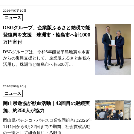
2026年07月10日
ニュース
DSGグループ、企業版ふるさと納税で能
登復興を支援 珠洲市・輪島市へ計1000
万円寄付
DSGグループは、令和6年能登半島地震や水害
からの復興支援として、企業版ふるさと納税を
活用し、珠洲市と輪島市へ各500万…
2026年06月26日
ニュース
岡山県遊協が献血活動｜43回目の継続実
施、約250人が協力
岡山県パチンコ・パチスロ業協同組合は2026年
1月1日から6月22日までの期間、社会貢献活動
の一環として組合員による献血…