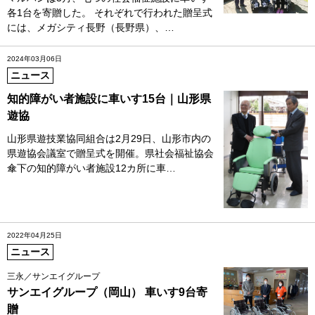
各1台を寄贈した。 それぞれで行われた贈呈式
には、メガシティ長野（長野県）、…
2024年03月06日
ニュース
知的障がい者施設に車いす15台｜山形県
遊協
山形県遊技業協同組合は2月29日、山形市内の
県遊協会議室で贈呈式を開催。県社会福祉協会
傘下の知的障がい者施設12カ所に車…
2022年04月25日
ニュース
三永／サンエイグループ
サンエイグループ（岡山） 車いす9台寄
贈