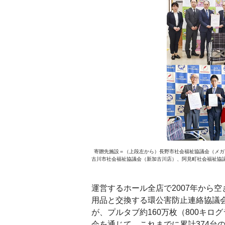
寄贈先施設＝（上段左から）長野市社会福祉協議会（メガシ
古川市社会福祉協議会（新加古川店）、阿見町社会福祉協
運営するホール全店で2007年から
用品と交換する環公害防止連絡協議
が、プルタブ約160万枚（800キ
会を通じて、これまでに累計374台