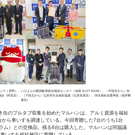
ティ長野）、いけよんの郷高齢者総合相談センター（池袋 SLOT BASE）。（中段左から）加
議会（阿見店）。（下段左から）弘前市社会福祉協議（弘前安原店）、弥生福祉会愛寿苑（福井舞
屋店）
空き缶のプルタブ収集を始めたマルハンは、アルミ資源を福祉
会から車いすを調達している。今回寄贈した7台のうち1台
ログラム）との交換品。残る6台は購入した。マルハンは同協議
の車いすを福祉施設に寄贈している。