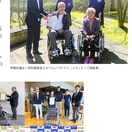
ガ
駿
店
の
ハ
コ
寄贈先施設＝特別養護老人ホームいづテラス（メガシティ三島駿東）