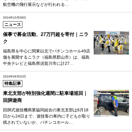
航空機の飛行展示などが行われる…
2024年10月08日
ニュース
催事で募金活動、27万円超を寄付｜ニラ
ク
福島県を中心に関東以北でパチンコホール49店
舗を展開するニラク（福島県郡山市）は、福島
中央テレビと福島県須賀川市に計27…
2024年09月02日
特集記事
東北支部が特別強化週間に駐車場巡回｜
回胴遊商
回胴式遊技機商業協同組合の東北支部は8月18
日から24日まで、遊技客の車内に子どもが取り
残されていないか、パチンコホール…