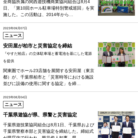
全商協所属の関西遊技機商業協同組合は8月4
日、「第10回ホール駐車場特別警戒巡回」を実
施した。この活動は、2014年から…
2023年09月07日
ニュース
安田屋が柏市と災害協定を締結
『やすだ柏店』の立体駐車場と蓄電池を基にした電源
を提供
関東圏でホール23店舗を展開する安田屋（東京
都）が、千葉県柏市と「災害時等における施設
並びに設備の使用に関する協定」を締…
2023年08月04日
ニュース
千葉県遊協が県、県警と災害協定
千葉県遊技業協同組合は8月1日、千葉県および
千葉県警察本部と災害協定を締結した。締結式
が県庁内で行われ、熊谷俊人知事、県…