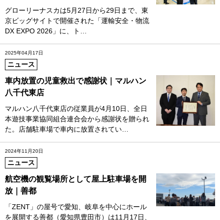
グローリーナスカは5月27日から29日まで、東
京ビッグサイトで開催された「運輸安全・物流
DX EXPO 2026」に、ト…
2025年04月17日
ニュース
車内放置の児童救出で感謝状｜マルハン
八千代東店
マルハン八千代東店の従業員が4月10日、全日
本遊技事業協同組合連合会から感謝状を贈られ
た。店舗駐車場で車内に放置されてい…
2024年11月20日
ニュース
航空機の観覧場所として屋上駐車場を開
放｜善都
「ZENT」の屋号で愛知、岐阜を中心にホール
を展開する善都（愛知県豊田市）は11月17日、