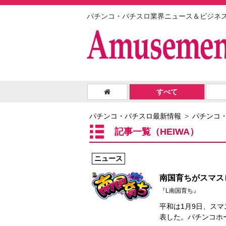
パチンコ・パチスロ業界ニュース＆ビジネ
すべて
パチンコ・パチスロ最新情報
パチンコ
記事一覧（HEIWA）
ニュース
南国育ちがスマス
『L南国育ち』
平和は1月9日、ス
表した。パチンコホ