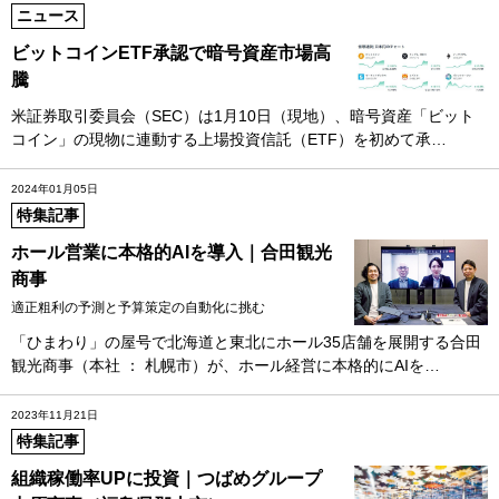
ニュース
ビットコインETF承認で暗号資産市場高
騰
米証券取引委員会（SEC）は1月10日（現地）、暗号資産「ビット
コイン」の現物に連動する上場投資信託（ETF）を初めて承…
2024年01月05日
特集記事
ホール営業に本格的AIを導入｜合田観光
商事
適正粗利の予測と予算策定の自動化に挑む
「ひまわり」の屋号で北海道と東北にホール35店舗を展開する合田
観光商事（本社 ： 札幌市）が、ホール経営に本格的にAIを…
2023年11月21日
特集記事
組織稼働率UPに投資｜つばめグループ