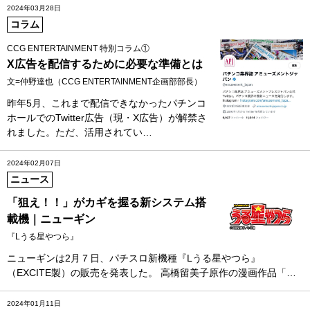
2024年03月28日
コラム
CCG ENTERTAINMENT 特別コラム①
X広告を配信するために必要な準備とは
文=仲野達也（CCG ENTERTAINMENT企画部部長）
昨年5月、これまで配信できなかったパチンコ
ホールでのTwitter広告（現・X広告）が解禁さ
れました。ただ、活用されてい…
2024年02月07日
ニュース
「狙え！！」がカギを握る新システム搭
載機｜ニューギン
『Lうる星やつら』
ニューギンは2月７日、パチスロ新機種『Lうる星やつら』
（EXCITE製）の販売を発表した。 高橋留美子原作の漫画作品「…
2024年01月11日