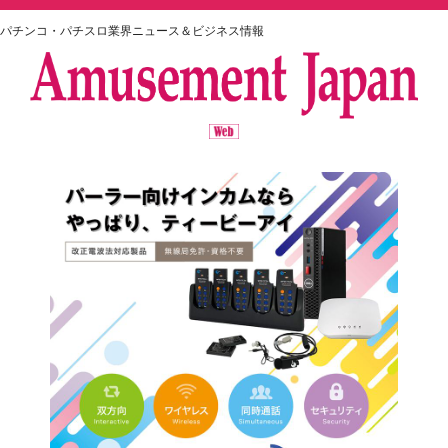
パチンコ・パチスロ業界ニュース＆ビジネス情報