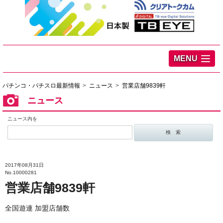
MENU
パチンコ・パチスロ最新情報
ニュース
営業店舗9839軒
ニュース
ニュース内を
2017年08月31日
No.10000281
営業店舗9839軒
全国遊連 加盟店舗数