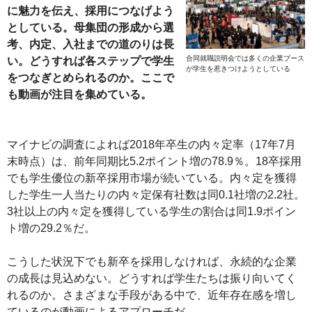
に魅力を伝え、採用につなげよう
としている。母集団の形成から選
考、内定、入社までの道のりは長
合同就職説明会では多くの企業ブース
い。どうすれば各ステップで学生
が学生を惹きつけようとしている
をつなぎとめられるのか。ここで
も動画が注目を集めている。
マイナビの調査によれば2018年卒生の内々定率（17年7月
末時点）は、前年同期比5.2ポイント増の78.9％。18卒採用
でも学生優位の新卒採用市場が続いている。内々定を獲得
した学生一人当たりの内々定保有社数は同0.1社増の2.2社。
3社以上の内々定を獲得している学生の割合は同1.9ポイン
ト増の29.2％だ。
こうした状況下でも新卒を採用しなければ、永続的な企業
の成長は見込めない。どうすれば学生たちは振り向いてく
れるのか。さまざまな手段がある中で、近年存在感を増し
ているのが動画によるアプローチだ。