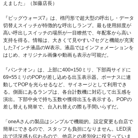
えました」（加藤店長）
『ビッグウォーズ7』は、楕円形で超大型の呼出し・データ
切替えスイッチが特徴的な呼出しランプ。最も使用頻度が
高い呼出しスイッチの場所が一目瞭然で、年配客から高い
支持を得る。情報は、大きくて見やすい7セグと機能が充実
した7インチ液晶のW表示。液晶ではインフォメーションを
はじめ、オリジナル画像や動画も表示が可能だ。
『パンテオン』は、上部に400×150ミリ、下部両サイドに
69×55ミリのPOPが差し込める出玉表示器。ボーナスに連
動してPOPを光らせるなど、サイネージとして利用でき
る。側面にあるランプは、各台計数機に対応して出玉感を
演出。下部中央で持ち玉数や獲得出玉を表示する。POPの
差し替えも簡単で、台入れ替えの際も手間いらずだ。
「oneAさんの製品はシンプルで機能的。設定変更も自店で
簡単にできるので、スタッフも負担になりません。LED演
出で活況感も伝わるので、他店との差別化に役立っていま