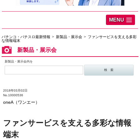
MENU
パチンコ・パチスロ最新情報
新製品・展示会
ファンサービスを支える多彩
な情報端末
新製品・展示会
新製品・展示会内を
2018年03月02日
No.10000536
oneA（ワンエー）
ファンサービスを支える多彩な情報
端末