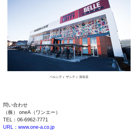
ベルシティ ザシティ 深谷店
問い合わせ
（株） oneA（ワンエー）
TEL：06-6962-7771
URL：www.one-a.co.jp