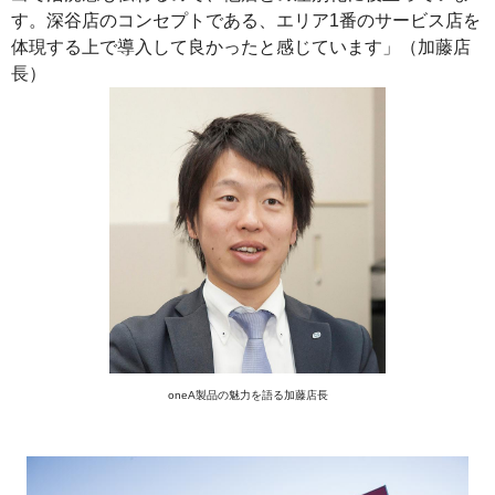
す。深谷店のコンセプトである、エリア1番のサービス店を
体現する上で導入して良かったと感じています」（加藤店
長）
oneA製品の魅力を語る加藤店長