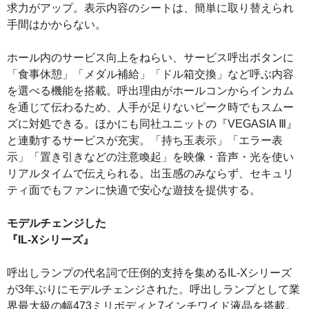
求力がアップ。表示内容のシートは、簡単に取り替えられ
手間はかからない。
ホール内のサービス向上をねらい、サービス呼出ボタンに
「食事休憩」「メダル補給」「ドル箱交換」など呼ぶ内容
を選べる機能を搭載。呼出理由がホールコンからインカム
を通じて伝わるため、人手が足りないピーク時でもスムー
ズに対処できる。ほかにも同社ユニットの『VEGASIA Ⅲ』
と連動するサービスが充実。「持ち玉表示」「エラー表
示」「置き引きなどの注意喚起」を映像・音声・光を使い
リアルタイムで伝えられる。出玉感のみならず、セキュリ
ティ面でもファンに快適で安心な遊技を提供する。
モデルチェンジした
『IL‐Xシリーズ』
呼出しランプの代名詞で圧倒的支持を集めるIL‐Xシリーズ
が3年ぶりにモデルチェンジされた。呼出しランプとして業
界最大級の幅473ミリボディと7インチワイド液晶を搭載。