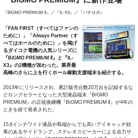
『BiGMO PREMIUM Ⅱ』／『IL-X3』／『パチロボ』
「FAN FIRST（すべてはファンの
ために）」「Always Partner（す
べてはホールのために）」を掲げ
るダイコク電機の人気シリーズに
『BiGMO PREMIUM Ⅱ』と『IL-
X3』の2機種が加わった。業界最
高峰のさらに上を行くホール稼動支援端末を紹介する。
2013年にリリースされ、累計販売台数20万台を記録するな
どロングセラーとなった大型液晶端末『BiGMO
PREMIUM』の正統後継機『BiGMO PREMIUM Ⅱ』が4年の
ときを経て発表された。
15.6インチワイド液晶や島端からでも高いアイキャッチ効
果のあるサイドランプ、ステレオスピーカーによる迫力サ