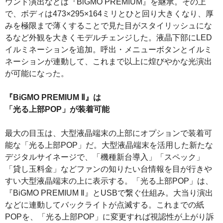
ウンド演出などは『BiGMO PREMIUM』を継承。その上
で、ボディは473×295×164ミリとひと回り大きくなり、厚
みを極限まで薄くすることで見た目がスタイリッシュにな
るなど外観を大きくモデルチェンジした。液晶下部にLED
イルミネーションを追加。呼出・メニューボタンとイルミ
ネーションが連動して、これまで以上に煌びやかな光演出
が可能になった。
『BiGMO PREMIUM Ⅱ』は
「光る上部POP」が装着可能
最大の目玉は、大型液晶端末の上部にオプションで装着可
能な「光る上部POP」だ。大型液晶端末を活用した新たな
デジタルサイネージで、「機種新台導入」「スペック」
「貸し玉料金」などファンの知りたい台情報を目が行きや
すい大型液晶端末の上に表示する。「光る上部POP」は、
『BiGMO PREMIUM Ⅱ』とUSBで繋ぐ仕組み。大当り演出
などに連動してバックライトが点滅する。これまでの紙
POPを、「光る上部POP」に変更すれば視認性が上がり訴