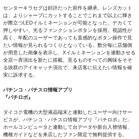
センターキラセグは好評だった前作を継承。レンズカット
は、よりシャープにカットすることでこれまで以上に輝き
が際立つLEDイルミネーションが可能となった。デカくて
押しやすい、光るファンクションボタンを採用。視認性が
高く、年配のユーザーであっても直感的なボタン操作で見
たい情報が見られるつくりとなっている。数分毎に店舗側
が用意した画像を表示し、Xイルミネーションを連動させる
全店一斉演出を新たに搭載。見るものすべての興味をそそ
る抜群のアイキャッチ演出で、来店客に伝えたい情報を確
実に訴求する。
パチンコ・パチスロ情報アプリ
『パチロボ』
ダイコク電機の大型液晶端末と連動したユーザー向けサー
ビスが、パチンコ・パチスロ情報アプリ『パチロボ』だ。
ホールコンピュータと連動して台データや新台入替情報、
機種ガイドなどを来店したファン限定で無料提供する。