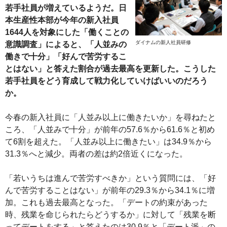
若手社員が増えているようだ。日
本生産性本部が今年の新入社員
1644人を対象にした「働くことの
ダイナムの新人社員研修
意識調査」によると、「人並みの
働きで十分」「好んで苦労するこ
とはない」と答えた割合が過去最高を更新した。こうした
若手社員をどう育成して戦力化していけばいいのだろう
か。
今春の新入社員に「人並み以上に働きたいか」を尋ねたと
ころ、「人並みで十分」が前年の57.6％から61.6％と初め
て6割を超えた。「人並み以上に働きたい」は34.9％から
31.3％へと減少。両者の差は約2倍近くになった。
「若いうちは進んで苦労すべきか」という質問には、「好
んで苦労することはない」が前年の29.3％から34.1％に増
加。これも過去最高となった。「デートの約束があった
時、残業を命じられたらどうするか」に対して「残業を断
ってデートをする」と答えたのは30.9％と「デート派」の