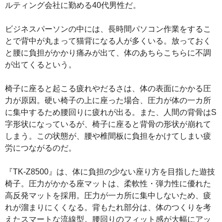
ルティング会社に勤める40代男性だ。
ビジネスパーソンの中には、長時間パソコン作業をするこ
とで背中が丸まって猫背になる人が多くいる。放っておく
と腰に負担がかかり痛みが出て、体のあちらこちらに不調
が出てくるという。
椅子に座ると起こる疲れやだるさは、体の表面にかかる圧
力が原因。硬い椅子の上に座った場合、圧力が体の一カ所
に集中するため腰回りに疲れが出る。また、人間の背骨はS
字形状になっているが、椅子に座ると背骨の形状が崩れて
しまう。この状態が、腰や椎間板に負担をかけてしまい疲
労につながるのだ。
『TK‐Z8500』は、体に負担の少ない座り方を目指した遊技
椅子。圧力がかかる座マットは、柔軟性・弾力性に優れた
高反発マットを採用。圧力が一カ所に集中しないため、疲
れが溜まりにくくなる。背もたれ部分は、体のつくりを考
えたスマートな流線型。腰回りのフィット感が大幅にアッ