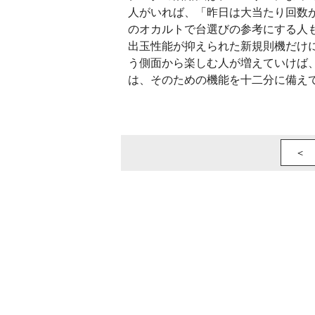
人がいれば、「昨日は大当たり回数
のオカルトで台選びの参考にする人
出玉性能が抑えられた新規則機だけ
う側面から楽しむ人が増えていけば、業界
は、そのための機能を十二分に備え
＜ 