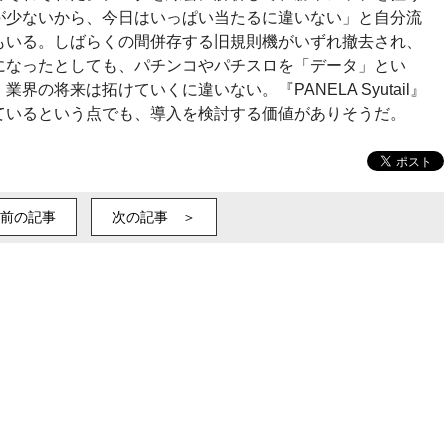
が少ないから、今日はいっぱい当たるに違いない」と自分流
もいる。しばらくの間併存する旧規則機がいずれ撤去され、
になったとしても、パチンコやパチスロを「データ」とい
の将来は拓けていくに違いない。『PANELA Syutail』
ているという点でも、導入を検討する価値がありそうだ。
前の記事
次の記事 ＞