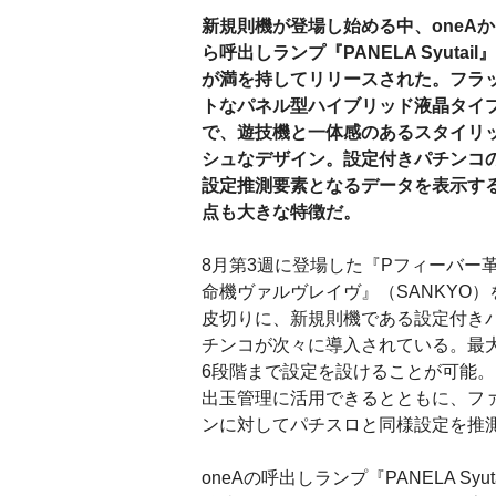
新規則機が登場し始める中、oneAか
ら呼出しランプ『PANELA Syutail』
が満を持してリリースされた。フラ
トなパネル型ハイブリッド液晶タイ
で、遊技機と一体感のあるスタイリ
シュなデザイン。設定付きパチンコ
設定推測要素となるデータを表示す
点も大きな特徴だ。
8月第3週に登場した『Pフィーバー
命機ヴァルヴレイヴ』（SANKYO）
皮切りに、新規則機である設定付き
チンコが次々に導入されている。最
6段階まで設定を設けることが可能。
出玉管理に活用できるとともに、フ
ンに対してパチスロと同様設定を推
oneAの呼出しランプ『PANELA 