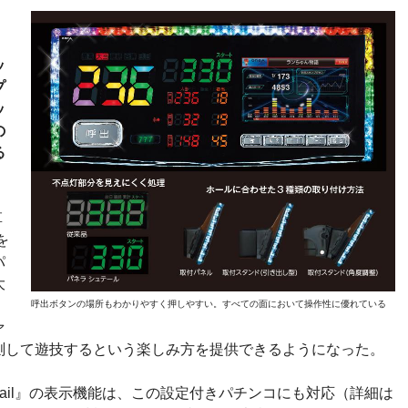
ッ
プ
ッ
の
る
革
を
パ
大
呼出ボタンの場所もわかりやすく押しやすい。すべての面において操作性に優れている
ァ
測して遊技するという楽しみ方を提供できるようになった。
Syutail』の表示機能は、この設定付きパチンコにも対応（詳細は