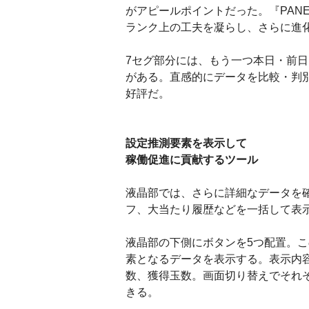
がアピールポイントだった。『PANEL
ランク上の工夫を凝らし、さらに進
7セグ部分には、もう一つ本日・前
がある。直感的にデータを比較・判
好評だ。
設定推測要素を表示して
稼働促進に貢献するツール
液晶部では、さらに詳細なデータを
フ、大当たり履歴などを一括して表
液晶部の下側にボタンを5つ配置。
素となるデータを表示する。表示内
数、獲得玉数。画面切り替えでそれぞ
きる。