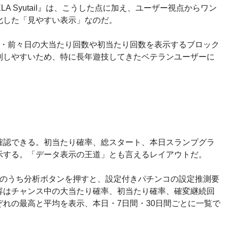
A Syutail』は、こうした点に加え、ユーザー視点からワン
化した「見やすい表示」なのだ。
日・前々日の大当たり回数や初当たり回数を表示するブロック
別しやすいため、特に長年遊技してきたベテランユーザーに
確認できる。初当たり確率、総スタート、本日スランプグラ
示する。「データ表示の王道」とも言えるレイアウトだ。
このうち分析ボタンを押すと、設定付きパチンコの設定推測要
容はチャンス中の大当たり確率、初当たり確率、確変継続回
れの最高と平均を表示、本日・7日間・30日間ごとに一覧で