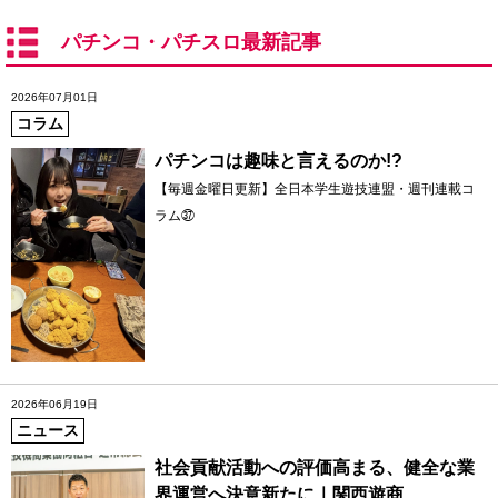
パチンコ・パチスロ最新記事
2026年07月01日
コラム
パチンコは趣味と言えるのか!?
【毎週金曜日更新】全日本学生遊技連盟・週刊連載コ
ラム㊲
2026年06月19日
ニュース
社会貢献活動への評価高まる、健全な業
界運営へ決意新たに｜関西遊商