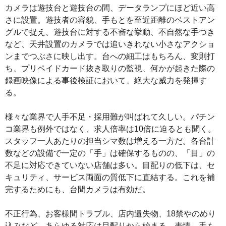
カメラは遊技台と遊技台の間、データランプにほど近い高
さに設置。遊技者の容貌、手もとを至近距離のベストアン
グルで捉え、遊技台に対する不審な挙動、不自然な手つき
など、天井設置のカメラでは追いきれない小さなアクショ
ンまでつぶさに映し出す。台への細工はもちろん、変則打
ち、プリペイドカード抜き取りの監視、何かが起きた際の
録画映像による事後検証において、絶大な威力を発揮す
る。
様々な業界で人手不足・採用難が叫ばれて久しい。パチン
コ業界も例外ではなく、求人倍率は10倍に迫るとも聞く。
スタッフ一人あたりの担当シマ数は増える一方だ。各台計
数などの設備で一定の「手」は確保するものの、「目」の
不足に対応できていない店舗は多い。目配りの低下は、セ
キュリティ、サービス両面の質低下に直結する。これを補
完するためにも、台間カメラは有効だ。
不正行為、お客様間トラブル、店内遺失物、18禁やのめり
込みなど、あらゆる対応は目配りから始まる。表情、手も