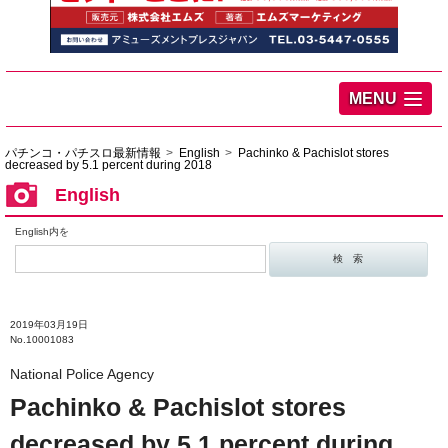
MENU
パチンコ・パチスロ最新情報
English
Pachinko & Pachislot stores
decreased by 5.1 percent during 2018
English
English内を
2019年03月19日
No.10001083
National Police Agency
Pachinko & Pachislot stores
decreased by 5.1 percent during