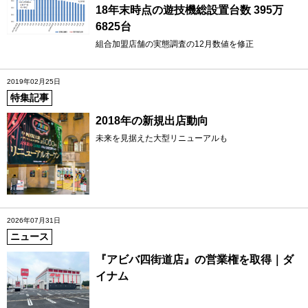
18年末時点の遊技機総設置台数 395万
6825台
組合加盟店舗の実態調査の12月数値を修正
2019年02月25日
特集記事
2018年の新規出店動向
未来を見据えた大型リニューアルも
2026年07月31日
ニュース
『アビバ四街道店』の営業権を取得｜ダ
イナム