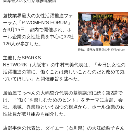
業界最大の女性活躍推進会議
遊技業界最大の女性活躍推進フォ
ーラム「P‐WOMEN’S FORUM」
が3月15日、都内で開催され、ホ
ール企業の女性社員を中心に32社
126人が参加した。
終始、盛況な雰囲気の中で行われた
主催したSPARKS
NETWORK（大阪市）の中村恵美代表は、「今日は女性の
活躍推進の前に、働くことは楽しいことなのだと改めて気
づいてほしい」と開催趣旨を述べた。
居酒屋てっぺんの大嶋啓介代表の基調講演に続く第2講で
は、「“働く”を楽しむためのヒント」をテーマに店舗、会
社、地域、異業種という四つの視点から、ホール企業の女
性社員が取り組みを紹介した。
店舗事例の代表は、ダイエー（石川県）の大江絵梨子さん