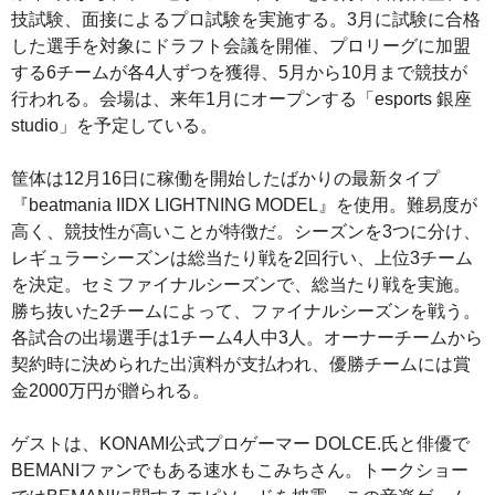
技試験、面接によるプロ試験を実施する。3月に試験に合格
した選手を対象にドラフト会議を開催、プロリーグに加盟
する6チームが各4人ずつを獲得、5月から10月まで競技が
行われる。会場は、来年1月にオープンする「esports 銀座
studio」を予定している。
筐体は12月16日に稼働を開始したばかりの最新タイプ
『beatmania IIDX LIGHTNING MODEL』を使用。難易度が
高く、競技性が高いことが特徴だ。シーズンを3つに分け、
レギュラーシーズンは総当たり戦を2回行い、上位3チーム
を決定。セミファイナルシーズンで、総当たり戦を実施。
勝ち抜いた2チームによって、ファイナルシーズンを戦う。
各試合の出場選手は1チーム4人中3人。オーナーチームから
契約時に決められた出演料が支払われ、優勝チームには賞
金2000万円が贈られる。
ゲストは、KONAMI公式プロゲーマー DOLCE.氏と俳優で
BEMANIファンでもある速水もこみちさん。トークショー