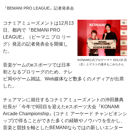
『BEMANI PRO LEAGUE』記者発表会
コナミアミューズメントは12月13
日、都内で『BEMANI PRO
LEAGUE』（ビーマニ プロ リー
グ）発足の記者発表会を開催し
た。
KONAMI公式プロゲーマー DOLCE.氏
音楽ゲームのeスポーツでは日本
（左）とゲストの速水もこみちさん
初となるプロリーグのため、テレ
ビ局やゲーム雑誌、Web媒体など数多くのメディアが出席
した。
チェアマンに就任するコナミアミューズメントの沖田勝典
社長が「今年で9回目を迎えたeスポーツ大会『KONAMI
Arcade Championship』(コナミ アーケード チャンピオンシ
ップ)で得ることができた多くの経験やノウハウを生かし、
音楽と競技を軸としたBEMANIならではの新しいエンター