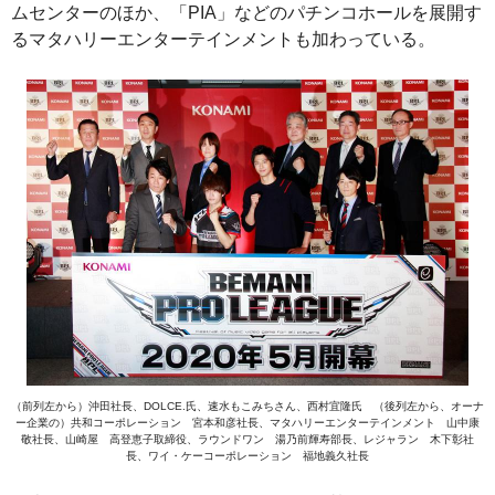
ムセンターのほか、「PIA」などのパチンコホールを展開す
るマタハリーエンターテインメントも加わっている。
（前列左から）沖田社長、DOLCE.氏、速水もこみちさん、西村宜隆氏 （後列左から、オーナ
ー企業の）共和コーポレーション 宮本和彦社長、マタハリーエンターテインメント 山中康
敬社長、山崎屋 高登恵子取締役、ラウンドワン 湯乃前輝寿部長、レジャラン 木下彰社
長、ワイ・ケーコーポレーション 福地義久社長