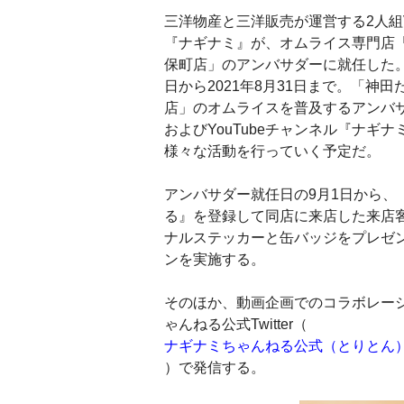
三洋物産と三洋販売が運営する2人組V
『ナギナミ』が、オムライス専門店
保町店」のアンバサダーに就任した。期
日から2021年8月31日まで。「神
店」のオムライスを普及するアンバ
およびYouTubeチャンネル『ナギ
様々な活動を行っていく予定だ。
アンバサダー就任日の9月1日から、
る』を登録して同店に来店した来店
ナルステッカーと缶バッジをプレゼ
ンを実施する。
そのほか、動画企画でのコラボレー
ゃんねる公式Twitter（
ナギナミちゃんねる公式（とりとん
）で発信する。