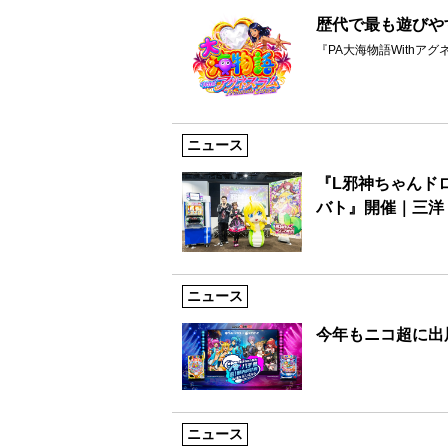
歴代で最も遊びや
『PA大海物語Withアグネス・
ニュース
『L邪神ちゃんド
バト』開催｜三洋
ニュース
今年もニコ超に出展
ニュース