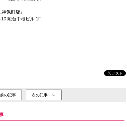
ん神保町店」
0 駿台中根ビル 1F
5）
前の記事
次の記事 ＞
事