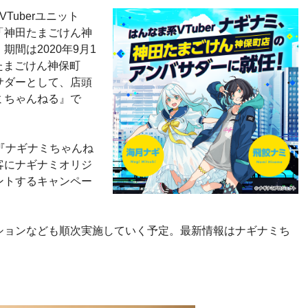
Tuberユニット
「神田たまごけん神
間は2020年9月1
田たまごけん神保町
サダーとして、店頭
ナミちゃんねる』で
『ナギナミちゃんね
客にナギナミオリジ
ントするキャンペー
ションなども順次実施していく予定。最新情報はナギナミち
）