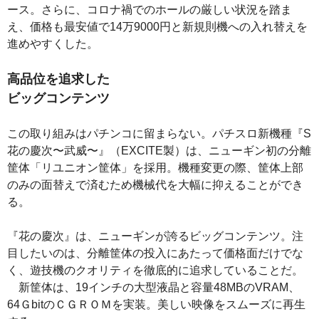
ース。さらに、コロナ禍でのホールの厳しい状況を踏ま
え、価格も最安値で14万9000円と新規則機への入れ替えを
進めやすくした。
高品位を追求した
ビッグコンテンツ
この取り組みはパチンコに留まらない。パチスロ新機種『S
花の慶次〜武威〜』（EXCITE製）は、ニューギン初の分離
筐体「リユニオン筐体」を採用。機種変更の際、筐体上部
のみの面替えで済むため機械代を大幅に抑えることができ
る。
『花の慶次』は、ニューギンが誇るビッグコンテンツ。注
目したいのは、分離筐体の投入にあたって価格面だけでな
く、遊技機のクオリティを徹底的に追求していることだ。
新筐体は、19インチの大型液晶と容量48MBのVRAM、
64ＧbitのＣＧＲＯＭを実装。美しい映像をスムーズに再生