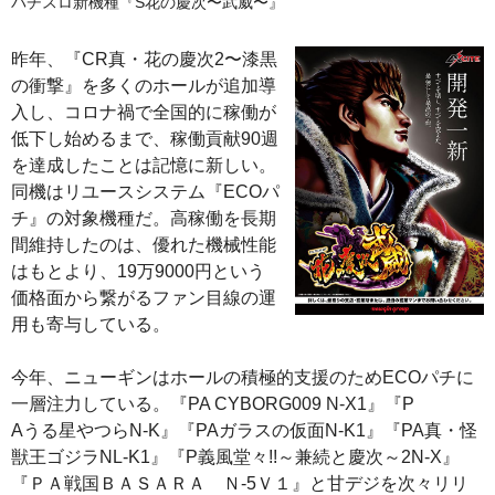
パチスロ新機種『S花の慶次〜武威〜』
昨年、『CR真・花の慶次2〜漆黒
の衝撃』を多くのホールが追加導
入し、コロナ禍で全国的に稼働が
低下し始めるまで、稼働貢献90週
を達成したことは記憶に新しい。
同機はリユースシステム『ECOパ
チ』の対象機種だ。高稼働を長期
間維持したのは、優れた機械性能
はもとより、19万9000円という
価格面から繋がるファン目線の運
用も寄与している。
今年、ニューギンはホールの積極的支援のためECOパチに
一層注力している。『PA CYBORG009 N‐X1』『P
Aうる星やつらN‐K』『PAガラスの仮面N‐K1』『PA真・怪
獣王ゴジラNL‐K1』『P義風堂々!!～兼続と慶次～2N‐X』
『ＰＡ戦国ＢＡＳＡＲＡ Ｎ‐5Ｖ１』と甘デジを次々リリ