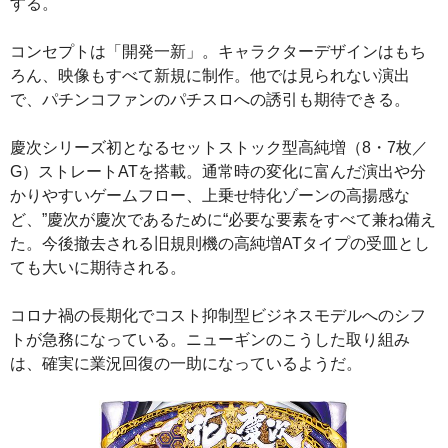
する。
コンセプトは「開発一新」。キャラクターデザインはもち
ろん、映像もすべて新規に制作。他では見られない演出
で、パチンコファンのパチスロへの誘引も期待できる。
慶次シリーズ初となるセットストック型高純増（8・7枚／
G）ストレートATを搭載。通常時の変化に富んだ演出や分
かりやすいゲームフロー、上乗せ特化ゾーンの高揚感な
ど、”慶次が慶次であるために“必要な要素をすべて兼ね備え
た。今後撤去される旧規則機の高純増ATタイプの受皿とし
ても大いに期待される。
コロナ禍の長期化でコスト抑制型ビジネスモデルへのシフ
トが急務になっている。ニューギンのこうした取り組み
は、確実に業況回復の一助になっているようだ。