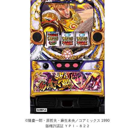
©隆慶一郎・原哲夫・麻生未央／コアミックス 1990
版権許諾証 ＹＰＩ－８２２