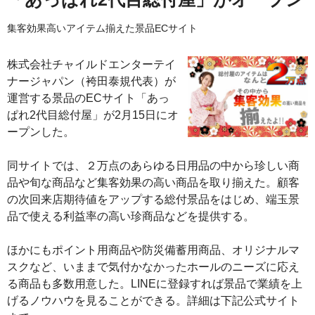
集客効果高いアイテム揃えた景品ECサイト
株式会社チャイルドエンターテイ
ナージャパン（袴田泰規代表）が
運営する景品のECサイト「あっ
ぱれ2代目総付屋」が2月15日にオ
ープンした。
同サイトでは、２万点のあらゆる日用品の中から珍しい商
品や旬な商品など集客効果の高い商品を取り揃えた。顧客
の次回来店期待値をアップする総付景品をはじめ、端玉景
品で使える利益率の高い珍商品などを提供する。
ほかにもポイント用商品や防災備蓄用商品、オリジナルマ
スクなど、いままで気付かなかったホールのニーズに応え
る商品も多数用意した。LINEに登録すれば景品で業績を上
げるノウハウを見ることができる。詳細は下記公式サイト