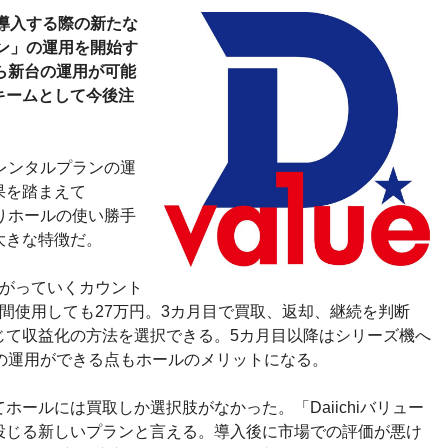
を導入する際の新たな
ラン」の運用を開始す
ら新台の運用が可能
キームとして今後注
、レンタルプランの運
果を踏まえて
よりホールの使い勝手
大きな特徴だ。
下がっていくカウント
間使用しても27万円。3カ月目で買取、返却、継続を判断
じて収益化の方法を選択できる。5カ月目以降はシリーズ機へ
の運用ができる点もホールのメリットになる。
ールには買取しか選択肢がなかった。「Daiichiバリュー
投じる新しいプランと言える。導入後に市場での評価が悪け