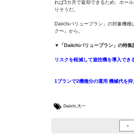
れば3カ月で返却できるため、ホー
りそうだ。
Daiichiバリュープラン」の対象
ク〜』から。
▼「Daiichiバリュープラン」の特集
リスクを軽減して遊技機を導入でき
1プランで2機種分の運用 機械代を
Daiichi
,
大一
＜ 